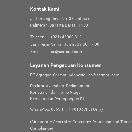
Klik “
maksi
kalan
Kontak Kami
Tungg
Tujua
Setela
Jl. Tomang Raya No. 38, Jatipulo
Pilih
Selai
Tentu
Palmerah, Jakarta Barat 11430
Masu
Rutin
denga
Lalu k
Pastik
invest
Telepon
:
(021) 40000 312
Cek k
Pahami
Jam Kerja
:
Senin - Jumat 09.00-17.00
Klik “
Biay
Cek k
Pilih
Email
:
cs@cermati.com
Perbe
(virtu
Baca selen
dianj
Lakuk
Layanan Pengaduan Konsumen
risik
atau
PT Agregasi Cermat Indonesia
- cs@cermati.com
pera
Direktorat Jenderal Perlindungan
Nah, 
Konsumen dan Tertib Niaga
jawab
Kementerian Perdagangan RI
inves
WhatsApp: 0853 1111 1010 (Chat Only)
kecil,
(Directorate General of Consumer Protection and Trade
Compliance)