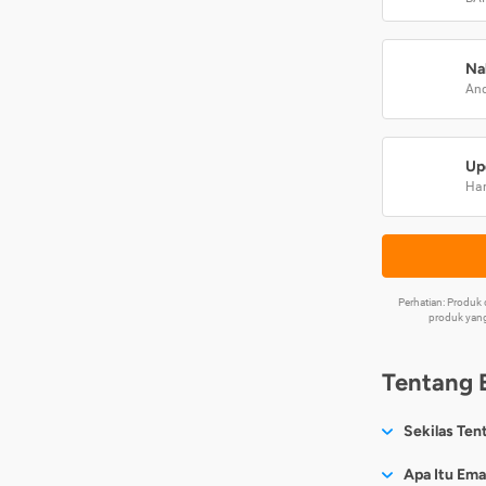
Na
And
Up
Har
Perhatian: Produ
produk yang
Tentang 
Sekilas Ten
Sesuai nama
Apa Itu Ema