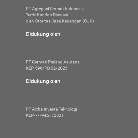
PT Agregasi Cermat Indonesia
Terdaftar dan Diawasi
oleh Otoritas Jasa Keuangan (OJK)
an, berbeda
utama untuk
Didukung oleh
transfer bank
sik, investor
PT Cermati Pialang Asuransi
 terhindar dari
KEP-596/PD.02/2025
yiapkan brankas
a
Didukung oleh
arena tanggung
 Mungkin,
 nominal yang
PT Artha Investa Teknologi
KEP-7/PM.21/2021