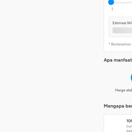
1
Estimasi Nil
* Berdasarkan
Apa manfaat 
Harga stab
Mengapa beri
10
Cer
BA