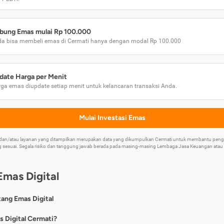
bung Emas mulai Rp 100.000
a bisa membeli emas di Cermati hanya dengan modal Rp 100.000
date Harga per Menit
ga emas diupdate setiap menit untuk kelancaran transaksi Anda.
Mulai Investasi Emas
k dan/atau layanan yang ditampilkan merupakan data yang dikumpulkan Cermati untuk membantu p
 sesuai. Segala risiko dan tanggung jawab berada pada masing-masing Lembaga Jasa Keuangan atau mi
Emas Digital
tang Emas Digital
nya, emas digital merupakan jenis investasi emas 24 karat yang dapat di
s Digital Cermati?