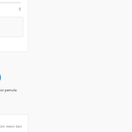
5
tor pemula
zin resmi dari