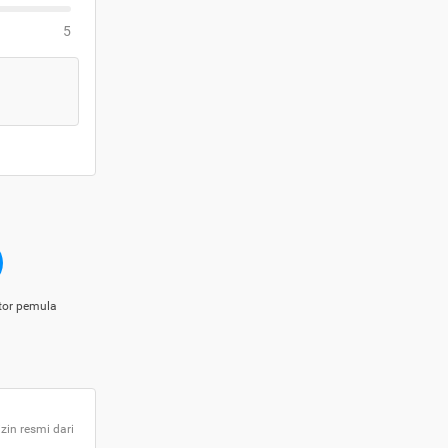
5
tor pemula
zin resmi dari