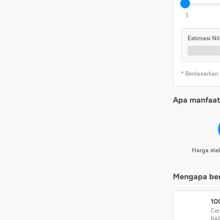
1
Estimasi Nil
* Berdasarkan
Apa manfaat 
Harga stab
Mengapa beri
10
Cer
BA