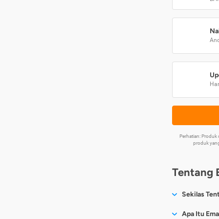
Na
And
Up
Har
Perhatian: Produ
produk yang
Tentang 
Sekilas Ten
Sesuai nama
Apa Itu Ema