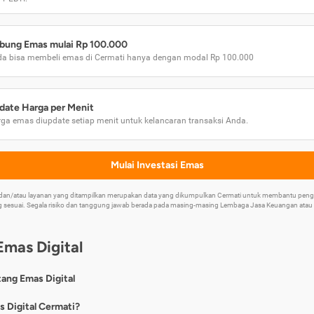
bung Emas mulai Rp 100.000
a bisa membeli emas di Cermati hanya dengan modal Rp 100.000
date Harga per Menit
ga emas diupdate setiap menit untuk kelancaran transaksi Anda.
Mulai Investasi Emas
k dan/atau layanan yang ditampilkan merupakan data yang dikumpulkan Cermati untuk membantu p
 sesuai. Segala risiko dan tanggung jawab berada pada masing-masing Lembaga Jasa Keuangan atau mi
Emas Digital
tang Emas Digital
nya, emas digital merupakan jenis investasi emas 24 karat yang dapat di
s Digital Cermati?