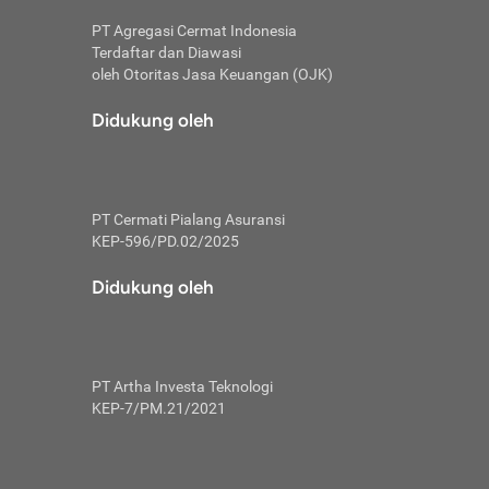
PT Agregasi Cermat Indonesia
Terdaftar dan Diawasi
oleh Otoritas Jasa Keuangan (OJK)
an, berbeda
utama untuk
Didukung oleh
transfer bank
sik, investor
PT Cermati Pialang Asuransi
 terhindar dari
KEP-596/PD.02/2025
yiapkan brankas
a
Didukung oleh
arena tanggung
 Mungkin,
 nominal yang
PT Artha Investa Teknologi
KEP-7/PM.21/2021