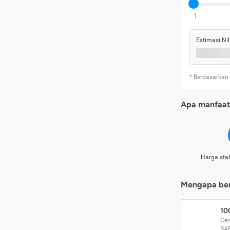
1
Estimasi Nil
* Berdasarkan
Apa manfaat 
Harga stab
Mengapa beri
10
Cer
BA