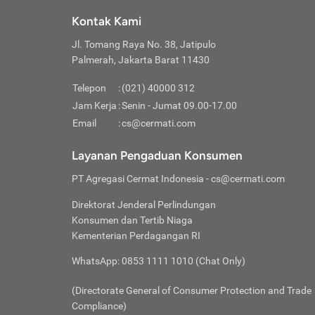
Klik “
maksi
kalan
Kontak Kami
Tungg
Tujua
Setela
Jl. Tomang Raya No. 38, Jatipulo
Pilih
Selai
Tentu
Palmerah, Jakarta Barat 11430
Masu
Rutin
denga
Lalu k
Pastik
invest
Telepon
:
(021) 40000 312
Cek k
Pahami
Jam Kerja
:
Senin - Jumat 09.00-17.00
Klik “
Biay
Cek k
Pilih
Email
:
cs@cermati.com
Perbe
(virtu
Baca selen
dianj
Lakuk
Layanan Pengaduan Konsumen
risik
atau
PT Agregasi Cermat Indonesia
- cs@cermati.com
pera
Direktorat Jenderal Perlindungan
Nah, 
Konsumen dan Tertib Niaga
jawab
Kementerian Perdagangan RI
inves
WhatsApp: 0853 1111 1010 (Chat Only)
kecil,
(Directorate General of Consumer Protection and Trade
Compliance)