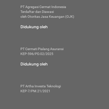
PT Agregasi Cermat Indonesia
Terdaftar dan Diawasi
oleh Otoritas Jasa Keuangan (OJK)
an, berbeda
utama untuk
Didukung oleh
transfer bank
sik, investor
PT Cermati Pialang Asuransi
 terhindar dari
KEP-596/PD.02/2025
yiapkan brankas
a
Didukung oleh
arena tanggung
 Mungkin,
 nominal yang
PT Artha Investa Teknologi
KEP-7/PM.21/2021