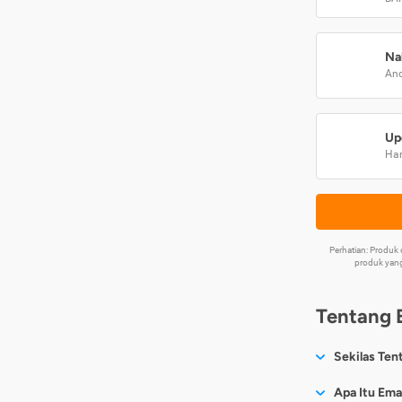
Na
And
Up
Har
Perhatian: Produ
produk yang
Tentang 
Sekilas Ten
Sesuai nama
Apa Itu Ema