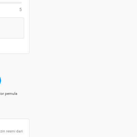
5
tor pemula
zin resmi dari