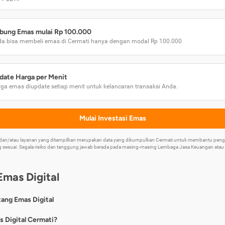
bung Emas mulai Rp 100.000
a bisa membeli emas di Cermati hanya dengan modal Rp 100.000
date Harga per Menit
ga emas diupdate setiap menit untuk kelancaran transaksi Anda.
Mulai Investasi Emas
k dan/atau layanan yang ditampilkan merupakan data yang dikumpulkan Cermati untuk membantu p
 sesuai. Segala risiko dan tanggung jawab berada pada masing-masing Lembaga Jasa Keuangan atau mi
Emas Digital
tang Emas Digital
nya, emas digital merupakan jenis investasi emas 24 karat yang dapat di
s Digital Cermati?