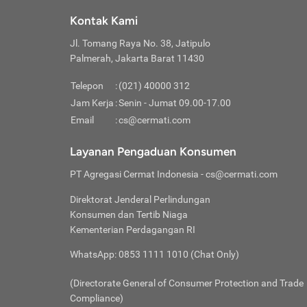
Klik “
maksi
kalan
Kontak Kami
Tungg
Tujua
Setela
Jl. Tomang Raya No. 38, Jatipulo
Pilih
Selai
Tentu
Palmerah, Jakarta Barat 11430
Masu
Rutin
denga
Lalu k
Pastik
invest
Telepon
:
(021) 40000 312
Cek k
Pahami
Jam Kerja
:
Senin - Jumat 09.00-17.00
Klik “
Biay
Cek k
Pilih
Email
:
cs@cermati.com
Perbe
(virtu
Baca selen
dianj
Lakuk
Layanan Pengaduan Konsumen
risik
atau
PT Agregasi Cermat Indonesia
- cs@cermati.com
pera
Direktorat Jenderal Perlindungan
Nah, 
Konsumen dan Tertib Niaga
jawab
Kementerian Perdagangan RI
inves
WhatsApp: 0853 1111 1010 (Chat Only)
kecil,
(Directorate General of Consumer Protection and Trade
Compliance)