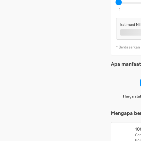
1
Estimasi Nil
* Berdasarkan
Apa manfaat 
Harga stab
Mengapa beri
10
Cer
BA