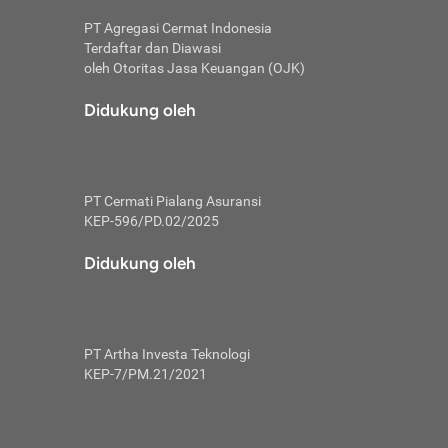
PT Agregasi Cermat Indonesia
Terdaftar dan Diawasi
oleh Otoritas Jasa Keuangan (OJK)
an, berbeda
utama untuk
Didukung oleh
transfer bank
sik, investor
PT Cermati Pialang Asuransi
 terhindar dari
KEP-596/PD.02/2025
yiapkan brankas
a
Didukung oleh
arena tanggung
 Mungkin,
 nominal yang
PT Artha Investa Teknologi
KEP-7/PM.21/2021