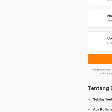
Na
And
Up
Har
Perhatian: Produ
produk yang
Tentang 
Sekilas Ten
Sesuai nama
Apa Itu Ema