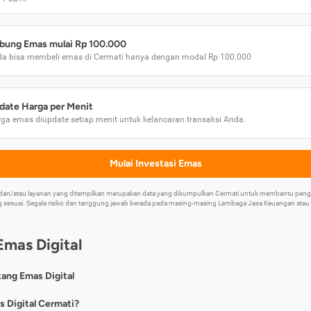
bung Emas mulai Rp 100.000
a bisa membeli emas di Cermati hanya dengan modal Rp 100.000
date Harga per Menit
ga emas diupdate setiap menit untuk kelancaran transaksi Anda.
Mulai Investasi Emas
k dan/atau layanan yang ditampilkan merupakan data yang dikumpulkan Cermati untuk membantu p
 sesuai. Segala risiko dan tanggung jawab berada pada masing-masing Lembaga Jasa Keuangan atau mi
Emas Digital
tang Emas Digital
nya, emas digital merupakan jenis investasi emas 24 karat yang dapat di
s Digital Cermati?