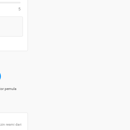
5
tor pemula
zin resmi dari