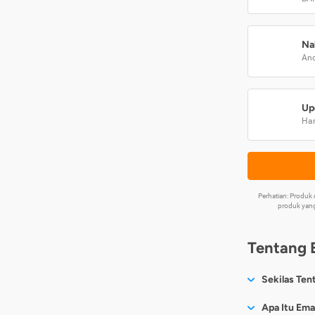
Na
And
Up
Har
Perhatian: Produ
produk yang
Tentang 
Sekilas Ten
Sesuai nama
Apa Itu Ema