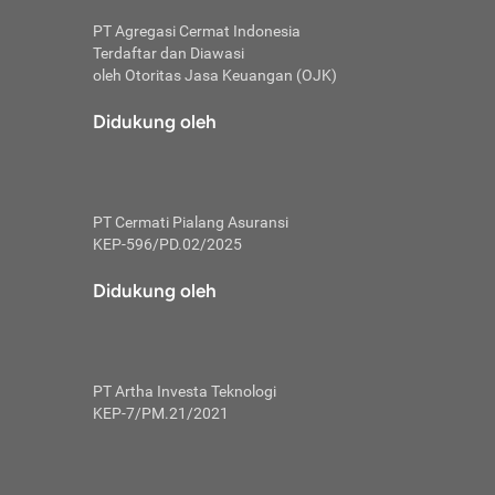
PT Agregasi Cermat Indonesia
Terdaftar dan Diawasi
oleh Otoritas Jasa Keuangan (OJK)
an, berbeda
utama untuk
Didukung oleh
transfer bank
sik, investor
PT Cermati Pialang Asuransi
 terhindar dari
KEP-596/PD.02/2025
yiapkan brankas
a
Didukung oleh
arena tanggung
 Mungkin,
 nominal yang
PT Artha Investa Teknologi
KEP-7/PM.21/2021