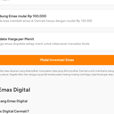
bung Emas mulai Rp 100.000
a bisa membeli emas di Cermati hanya dengan modal Rp 100.000
date Harga per Menit
ga emas diupdate setiap menit untuk kelancaran transaksi Anda.
Mulai Investasi Emas
k dan/atau layanan yang ditampilkan merupakan data yang dikumpulkan Cermati untuk membantu p
 sesuai. Segala risiko dan tanggung jawab berada pada masing-masing Lembaga Jasa Keuangan atau mi
Emas Digital
tang Emas Digital
nya, emas digital merupakan jenis investasi emas 24 karat yang dapat di
s Digital Cermati?