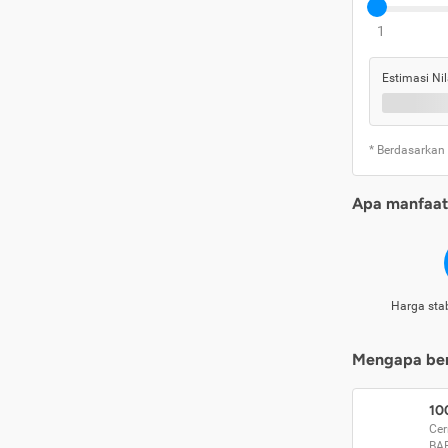
1
Estimasi Nil
* Berdasarkan
Apa manfaat 
Harga stab
Mengapa beri
10
Cer
BA