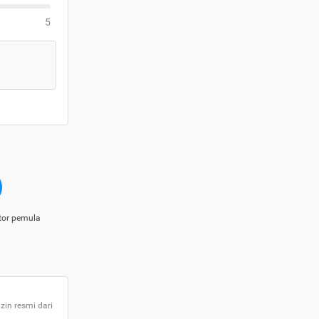
5
tor pemula
zin resmi dari