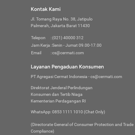
Klik “
maksi
kalan
Kontak Kami
Tungg
Tujua
Setela
Jl. Tomang Raya No. 38, Jatipulo
Pilih
Selai
Tentu
Palmerah, Jakarta Barat 11430
Masu
Rutin
denga
Lalu k
Pastik
invest
Telepon
:
(021) 40000 312
Cek k
Pahami
Jam Kerja
:
Senin - Jumat 09.00-17.00
Klik “
Biay
Cek k
Pilih
Email
:
cs@cermati.com
Perbe
(virtu
Baca selen
dianj
Lakuk
Layanan Pengaduan Konsumen
risik
atau
PT Agregasi Cermat Indonesia
- cs@cermati.com
pera
Direktorat Jenderal Perlindungan
Nah, 
Konsumen dan Tertib Niaga
jawab
Kementerian Perdagangan RI
inves
WhatsApp: 0853 1111 1010 (Chat Only)
kecil,
(Directorate General of Consumer Protection and Trade
Compliance)