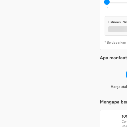
1
Estimasi Nil
* Berdasarkan
Apa manfaat 
Harga stab
Mengapa beri
10
Cer
BA