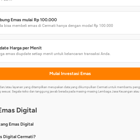
bung Emas mulai Rp 100.000
a bisa membeli emas di Cermati hanya dengan modal Rp 100.000
date Harga per Menit
ga emas diupdate setiap menit untuk kelancaran transaksi Anda.
Mulai Investasi Emas
k dan/atau layanan yang ditampilkan merupakan data yang dikumpulkan Cermati untuk membantu p
 sesuai. Segala risiko dan tanggung jawab berada pada masing-masing Lembaga Jasa Keuangan atau mi
Emas Digital
tang Emas Digital
nya, emas digital merupakan jenis investasi emas 24 karat yang dapat di
s Digital Cermati?