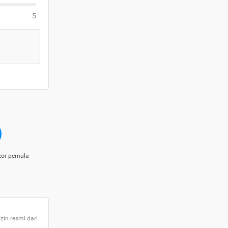
5
tor pemula
zin resmi dari