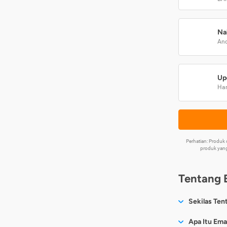
Na
And
Up
Har
Perhatian: Produ
produk yang
Tentang 
Sekilas Ten
Sesuai nama
Apa Itu Ema