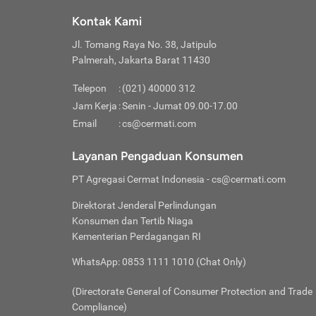
Klik “
maksi
kalan
Kontak Kami
Tungg
Tujua
Setela
Jl. Tomang Raya No. 38, Jatipulo
Pilih
Selai
Tentu
Palmerah, Jakarta Barat 11430
Masu
Rutin
denga
Lalu k
Pastik
invest
Telepon
:
(021) 40000 312
Cek k
Pahami
Jam Kerja
:
Senin - Jumat 09.00-17.00
Klik “
Biay
Cek k
Pilih
Email
:
cs@cermati.com
Perbe
(virtu
Baca selen
dianj
Lakuk
Layanan Pengaduan Konsumen
risik
atau
PT Agregasi Cermat Indonesia
- cs@cermati.com
pera
Direktorat Jenderal Perlindungan
Nah, 
Konsumen dan Tertib Niaga
jawab
Kementerian Perdagangan RI
inves
WhatsApp: 0853 1111 1010 (Chat Only)
kecil,
(Directorate General of Consumer Protection and Trade
Compliance)