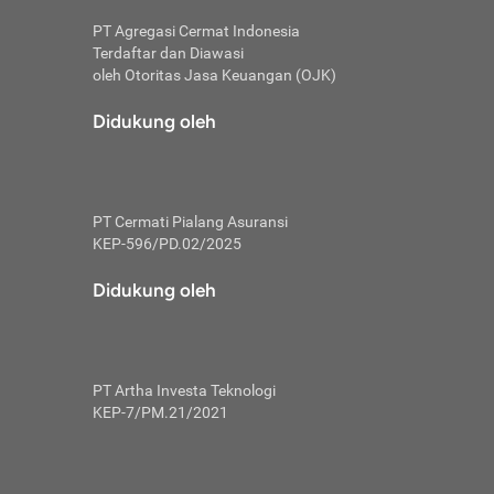
PT Agregasi Cermat Indonesia
Terdaftar dan Diawasi
oleh Otoritas Jasa Keuangan (OJK)
an, berbeda
utama untuk
Didukung oleh
transfer bank
sik, investor
PT Cermati Pialang Asuransi
 terhindar dari
KEP-596/PD.02/2025
yiapkan brankas
a
Didukung oleh
arena tanggung
 Mungkin,
 nominal yang
PT Artha Investa Teknologi
KEP-7/PM.21/2021