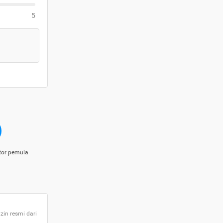
5
tor pemula
zin resmi dari