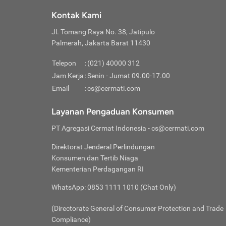
Klik “
maksi
kalan
Kontak Kami
Tungg
Tujua
Setela
Jl. Tomang Raya No. 38, Jatipulo
Pilih
Selai
Tentu
Palmerah, Jakarta Barat 11430
Masu
Rutin
denga
Lalu k
Pastik
invest
Telepon
:
(021) 40000 312
Cek k
Pahami
Jam Kerja
:
Senin - Jumat 09.00-17.00
Klik “
Biay
Cek k
Pilih
Email
:
cs@cermati.com
Perbe
(virtu
Baca selen
dianj
Lakuk
Layanan Pengaduan Konsumen
risik
atau
PT Agregasi Cermat Indonesia
- cs@cermati.com
pera
Direktorat Jenderal Perlindungan
Nah, 
Konsumen dan Tertib Niaga
jawab
Kementerian Perdagangan RI
inves
WhatsApp: 0853 1111 1010 (Chat Only)
kecil,
(Directorate General of Consumer Protection and Trade
Compliance)