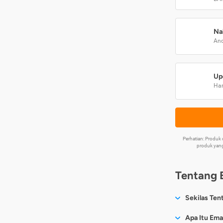
Na
And
Up
Har
Perhatian: Produ
produk yang
Tentang 
Sekilas Ten
Sesuai nama
Apa Itu Ema