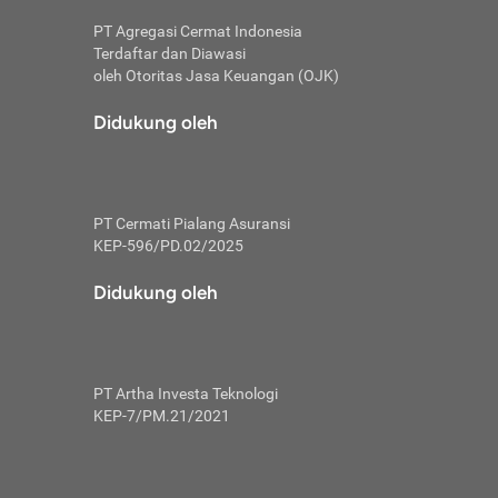
PT Agregasi Cermat Indonesia
Terdaftar dan Diawasi
oleh Otoritas Jasa Keuangan (OJK)
an, berbeda
utama untuk
Didukung oleh
transfer bank
sik, investor
PT Cermati Pialang Asuransi
 terhindar dari
KEP-596/PD.02/2025
yiapkan brankas
a
Didukung oleh
arena tanggung
 Mungkin,
 nominal yang
PT Artha Investa Teknologi
KEP-7/PM.21/2021