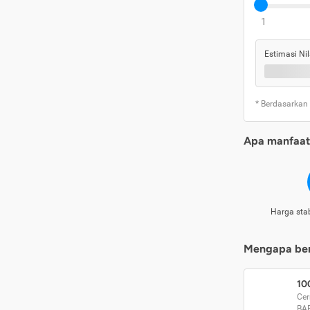
1
Estimasi Nil
* Berdasarkan
Apa manfaat 
Harga stab
Mengapa beri
10
Cer
BA