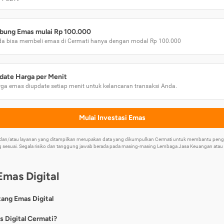
bung Emas mulai Rp 100.000
a bisa membeli emas di Cermati hanya dengan modal Rp 100.000
date Harga per Menit
ga emas diupdate setiap menit untuk kelancaran transaksi Anda.
Mulai Investasi Emas
k dan/atau layanan yang ditampilkan merupakan data yang dikumpulkan Cermati untuk membantu p
 sesuai. Segala risiko dan tanggung jawab berada pada masing-masing Lembaga Jasa Keuangan atau mi
Emas Digital
tang Emas Digital
nya, emas digital merupakan jenis investasi emas 24 karat yang dapat di
s Digital Cermati?