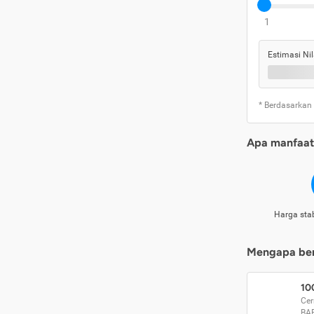
1
Estimasi Nil
* Berdasarkan
Apa manfaat 
Harga stab
Mengapa beri
10
Cer
BA