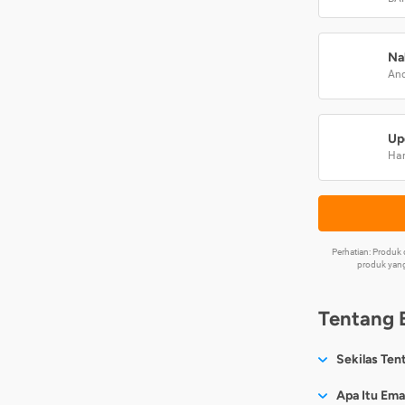
Na
And
Up
Har
Perhatian: Produ
produk yang
Tentang 
Sekilas Ten
Sesuai nama
Apa Itu Ema