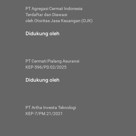
PT Agregasi Cermat Indonesia
Terdaftar dan Diawasi
oleh Otoritas Jasa Keuangan (OJK)
an, berbeda
utama untuk
Didukung oleh
transfer bank
sik, investor
PT Cermati Pialang Asuransi
 terhindar dari
KEP-596/PD.02/2025
yiapkan brankas
a
Didukung oleh
arena tanggung
 Mungkin,
 nominal yang
PT Artha Investa Teknologi
KEP-7/PM.21/2021