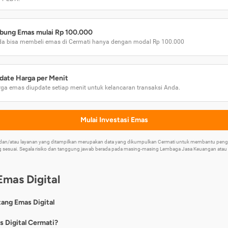
bung Emas mulai Rp 100.000
a bisa membeli emas di Cermati hanya dengan modal Rp 100.000
date Harga per Menit
ga emas diupdate setiap menit untuk kelancaran transaksi Anda.
Mulai Investasi Emas
k dan/atau layanan yang ditampilkan merupakan data yang dikumpulkan Cermati untuk membantu p
 sesuai. Segala risiko dan tanggung jawab berada pada masing-masing Lembaga Jasa Keuangan atau mi
Emas Digital
tang Emas Digital
nya, emas digital merupakan jenis investasi emas 24 karat yang dapat di
s Digital Cermati?