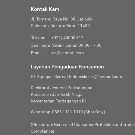
Klik “
maksi
kalan
Kontak Kami
Tungg
Tujua
Setela
Jl. Tomang Raya No. 38, Jatipulo
Pilih
Selai
Tentu
Palmerah, Jakarta Barat 11430
Masu
Rutin
denga
Lalu k
Pastik
invest
Telepon
:
(021) 40000 312
Cek k
Pahami
Jam Kerja
:
Senin - Jumat 09.00-17.00
Klik “
Biay
Cek k
Pilih
Email
:
cs@cermati.com
Perbe
(virtu
Baca selen
dianj
Lakuk
Layanan Pengaduan Konsumen
risik
atau
PT Agregasi Cermat Indonesia
- cs@cermati.com
pera
Direktorat Jenderal Perlindungan
Nah, 
Konsumen dan Tertib Niaga
jawab
Kementerian Perdagangan RI
inves
WhatsApp: 0853 1111 1010 (Chat Only)
kecil,
(Directorate General of Consumer Protection and Trade
Compliance)