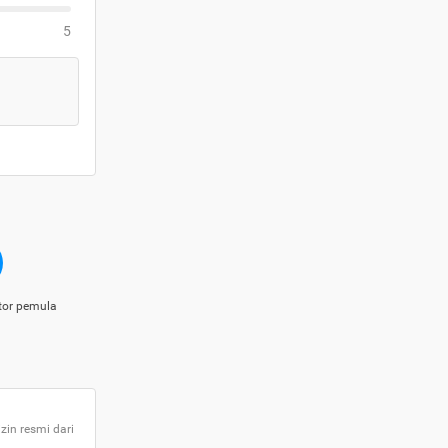
5
tor pemula
zin resmi dari