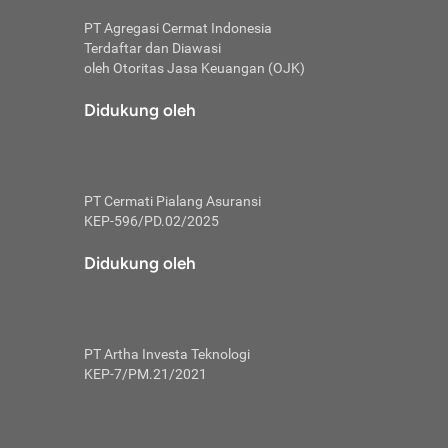
PT Agregasi Cermat Indonesia
Terdaftar dan Diawasi
oleh Otoritas Jasa Keuangan (OJK)
an, berbeda
utama untuk
Didukung oleh
transfer bank
sik, investor
PT Cermati Pialang Asuransi
 terhindar dari
KEP-596/PD.02/2025
yiapkan brankas
a
Didukung oleh
arena tanggung
 Mungkin,
 nominal yang
PT Artha Investa Teknologi
KEP-7/PM.21/2021