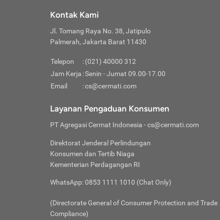
Klik “
maksi
kalan
Kontak Kami
Tungg
Tujua
Setela
Jl. Tomang Raya No. 38, Jatipulo
Pilih
Selai
Tentu
Palmerah, Jakarta Barat 11430
Masu
Rutin
denga
Lalu k
Pastik
invest
Telepon
:
(021) 40000 312
Cek k
Pahami
Jam Kerja
:
Senin - Jumat 09.00-17.00
Klik “
Biay
Cek k
Pilih
Email
:
cs@cermati.com
Perbe
(virtu
Baca selen
dianj
Lakuk
Layanan Pengaduan Konsumen
risik
atau
PT Agregasi Cermat Indonesia
- cs@cermati.com
pera
Direktorat Jenderal Perlindungan
Nah, 
Konsumen dan Tertib Niaga
jawab
Kementerian Perdagangan RI
inves
WhatsApp: 0853 1111 1010 (Chat Only)
kecil,
(Directorate General of Consumer Protection and Trade
Compliance)