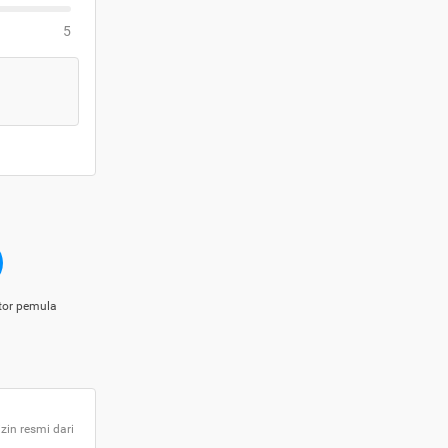
5
tor pemula
zin resmi dari