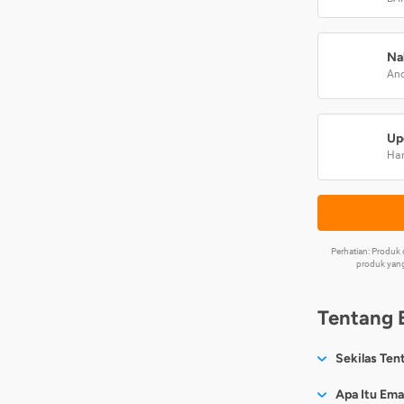
Na
And
Up
Har
Perhatian: Produ
produk yang
Tentang 
Sekilas Ten
Sesuai nama
Apa Itu Ema