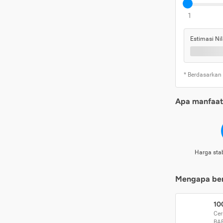
1
Estimasi Nil
* Berdasarkan
Apa manfaat 
Harga stab
Mengapa beri
10
Cer
BA