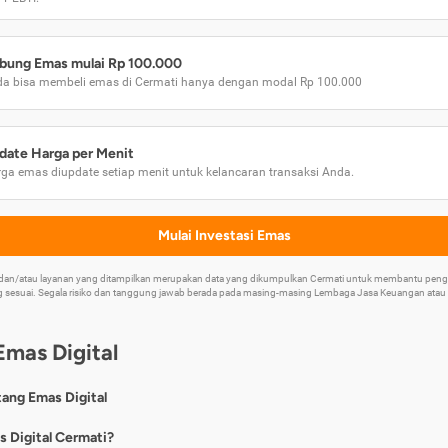
bung Emas mulai Rp 100.000
a bisa membeli emas di Cermati hanya dengan modal Rp 100.000
date Harga per Menit
ga emas diupdate setiap menit untuk kelancaran transaksi Anda.
Mulai Investasi Emas
k dan/atau layanan yang ditampilkan merupakan data yang dikumpulkan Cermati untuk membantu p
 sesuai. Segala risiko dan tanggung jawab berada pada masing-masing Lembaga Jasa Keuangan atau mi
Emas Digital
tang Emas Digital
nya, emas digital merupakan jenis investasi emas 24 karat yang dapat di
s Digital Cermati?