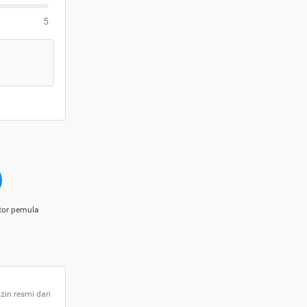
5
tor pemula
zin resmi dari