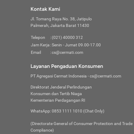
Klik “
maksi
kalan
Kontak Kami
Tungg
Tujua
Setela
Jl. Tomang Raya No. 38, Jatipulo
Pilih
Selai
Tentu
Palmerah, Jakarta Barat 11430
Masu
Rutin
denga
Lalu k
Pastik
invest
Telepon
:
(021) 40000 312
Cek k
Pahami
Jam Kerja
:
Senin - Jumat 09.00-17.00
Klik “
Biay
Cek k
Pilih
Email
:
cs@cermati.com
Perbe
(virtu
Baca selen
dianj
Lakuk
Layanan Pengaduan Konsumen
risik
atau
PT Agregasi Cermat Indonesia
- cs@cermati.com
pera
Direktorat Jenderal Perlindungan
Nah, 
Konsumen dan Tertib Niaga
jawab
Kementerian Perdagangan RI
inves
WhatsApp: 0853 1111 1010 (Chat Only)
kecil,
(Directorate General of Consumer Protection and Trade
Compliance)