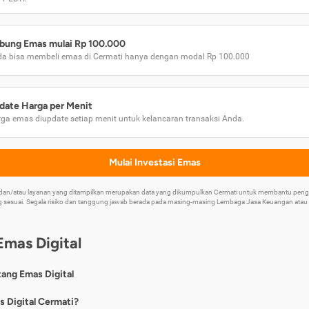
bung Emas mulai Rp 100.000
a bisa membeli emas di Cermati hanya dengan modal Rp 100.000
date Harga per Menit
ga emas diupdate setiap menit untuk kelancaran transaksi Anda.
Mulai Investasi Emas
k dan/atau layanan yang ditampilkan merupakan data yang dikumpulkan Cermati untuk membantu p
 sesuai. Segala risiko dan tanggung jawab berada pada masing-masing Lembaga Jasa Keuangan atau mi
Emas Digital
tang Emas Digital
nya, emas digital merupakan jenis investasi emas 24 karat yang dapat di
s Digital Cermati?