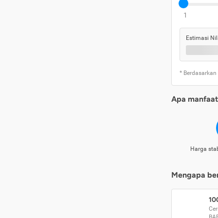
1
Estimasi Nil
* Berdasarkan
Apa manfaat 
Harga stab
Mengapa beri
10
Cer
BA