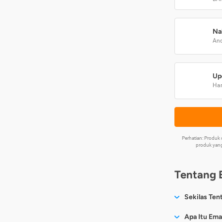
Na
And
Up
Har
Perhatian: Produ
produk yang
Tentang 
Sekilas Ten
Sesuai nama
Apa Itu Ema