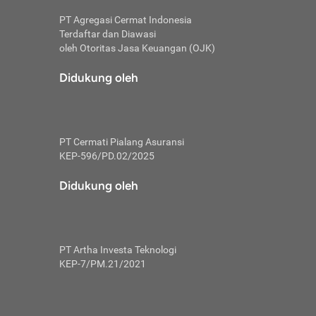
PT Agregasi Cermat Indonesia
Terdaftar dan Diawasi
oleh Otoritas Jasa Keuangan (OJK)
an, berbeda
utama untuk
Didukung oleh
transfer bank
sik, investor
PT Cermati Pialang Asuransi
 terhindar dari
KEP-596/PD.02/2025
yiapkan brankas
a
Didukung oleh
arena tanggung
 Mungkin,
 nominal yang
PT Artha Investa Teknologi
KEP-7/PM.21/2021