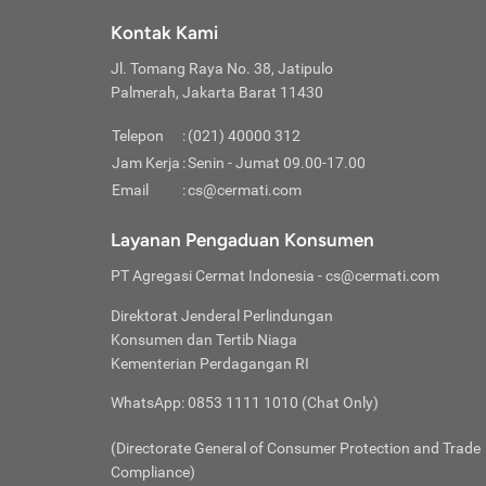
Klik “
maksi
kalan
Kontak Kami
Tungg
Tujua
Setela
Jl. Tomang Raya No. 38, Jatipulo
Pilih
Selai
Tentu
Palmerah, Jakarta Barat 11430
Masu
Rutin
denga
Lalu k
Pastik
invest
Telepon
:
(021) 40000 312
Cek k
Pahami
Jam Kerja
:
Senin - Jumat 09.00-17.00
Klik “
Biay
Cek k
Pilih
Email
:
cs@cermati.com
Perbe
(virtu
Baca selen
dianj
Lakuk
Layanan Pengaduan Konsumen
risik
atau
PT Agregasi Cermat Indonesia
- cs@cermati.com
pera
Direktorat Jenderal Perlindungan
Nah, 
Konsumen dan Tertib Niaga
jawab
Kementerian Perdagangan RI
inves
WhatsApp: 0853 1111 1010 (Chat Only)
kecil,
(Directorate General of Consumer Protection and Trade
Compliance)