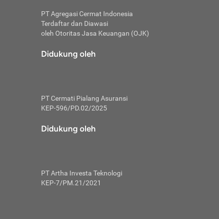
PT Agregasi Cermat Indonesia
Terdaftar dan Diawasi
oleh Otoritas Jasa Keuangan (OJK)
an, berbeda
utama untuk
Didukung oleh
transfer bank
sik, investor
PT Cermati Pialang Asuransi
 terhindar dari
KEP-596/PD.02/2025
yiapkan brankas
a
Didukung oleh
arena tanggung
 Mungkin,
 nominal yang
PT Artha Investa Teknologi
KEP-7/PM.21/2021