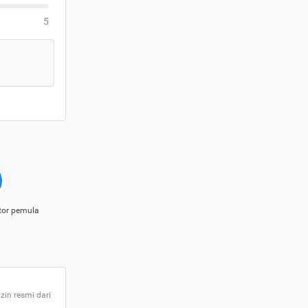
5
tor pemula
zin resmi dari