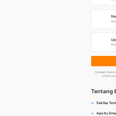
Na
And
Up
Har
Perhatian: Produ
produk yang
Tentang 
Sekilas Ten
Sesuai nama
Apa Itu Ema