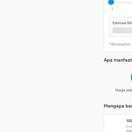
1
Estimasi Nil
* Berdasarkan
Apa manfaat 
Harga stab
Mengapa beri
10
Cer
BA