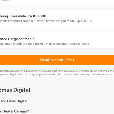
bung Emas mulai Rp 100.000
a bisa membeli emas di Cermati hanya dengan modal Rp 100.000
date Harga per Menit
ga emas diupdate setiap menit untuk kelancaran transaksi Anda.
Mulai Investasi Emas
k dan/atau layanan yang ditampilkan merupakan data yang dikumpulkan Cermati untuk membantu p
 sesuai. Segala risiko dan tanggung jawab berada pada masing-masing Lembaga Jasa Keuangan atau mi
Emas Digital
tang Emas Digital
nya, emas digital merupakan jenis investasi emas 24 karat yang dapat di
s Digital Cermati?