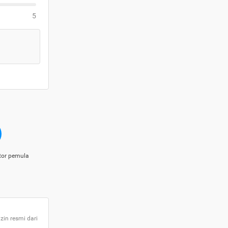
5
tor pemula
zin resmi dari