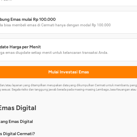
bung Emas mulai Rp 100.000
a bisa membeli emas di Cermati hanya dengan modal Rp 100.000
date Harga per Menit
ga emas diupdate setiap menit untuk kelancaran transaksi Anda.
Mulai Investasi Emas
k dan/atau layanan yang ditampilkan merupakan data yang dikumpulkan Cermati untuk membantu p
 sesuai. Segala risiko dan tanggung jawab berada pada masing-masing Lembaga Jasa Keuangan atau mi
Emas Digital
tang Emas Digital
nya, emas digital merupakan jenis investasi emas 24 karat yang dapat di
s Digital Cermati?