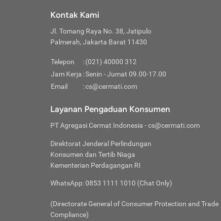
Klik “
maksi
kalan
Kontak Kami
Tungg
Tujua
Setela
Jl. Tomang Raya No. 38, Jatipulo
Pilih
Selai
Tentu
Palmerah, Jakarta Barat 11430
Masu
Rutin
denga
Lalu k
Pastik
invest
Telepon
:
(021) 40000 312
Cek k
Pahami
Jam Kerja
:
Senin - Jumat 09.00-17.00
Klik “
Biay
Cek k
Pilih
Email
:
cs@cermati.com
Perbe
(virtu
Baca selen
dianj
Lakuk
Layanan Pengaduan Konsumen
risik
atau
PT Agregasi Cermat Indonesia
- cs@cermati.com
pera
Direktorat Jenderal Perlindungan
Nah, 
Konsumen dan Tertib Niaga
jawab
Kementerian Perdagangan RI
inves
WhatsApp: 0853 1111 1010 (Chat Only)
kecil,
(Directorate General of Consumer Protection and Trade
Compliance)