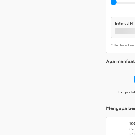
1
Estimasi Nil
* Berdasarkan
Apa manfaat 
Harga stab
Mengapa beri
10
Cer
BA