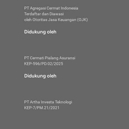
PT Agregasi Cermat Indonesia
Terdaftar dan Diawasi
oleh Otoritas Jasa Keuangan (OJK)
an, berbeda
utama untuk
Didukung oleh
transfer bank
sik, investor
PT Cermati Pialang Asuransi
 terhindar dari
KEP-596/PD.02/2025
yiapkan brankas
a
Didukung oleh
arena tanggung
 Mungkin,
 nominal yang
PT Artha Investa Teknologi
KEP-7/PM.21/2021