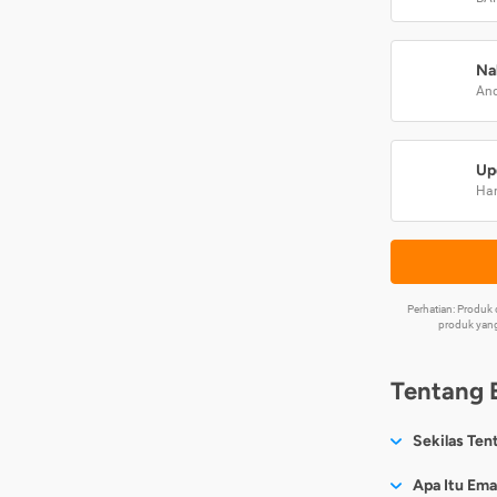
Na
And
Up
Har
Perhatian: Produ
produk yang
Tentang 
Sekilas Ten
Sesuai nama
Apa Itu Ema