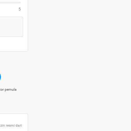
5
tor pemula
zin resmi dari