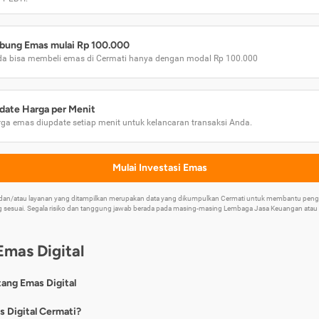
bung Emas mulai Rp 100.000
a bisa membeli emas di Cermati hanya dengan modal Rp 100.000
date Harga per Menit
ga emas diupdate setiap menit untuk kelancaran transaksi Anda.
Mulai Investasi Emas
k dan/atau layanan yang ditampilkan merupakan data yang dikumpulkan Cermati untuk membantu p
 sesuai. Segala risiko dan tanggung jawab berada pada masing-masing Lembaga Jasa Keuangan atau mi
Emas Digital
tang Emas Digital
nya, emas digital merupakan jenis investasi emas 24 karat yang dapat di
s Digital Cermati?