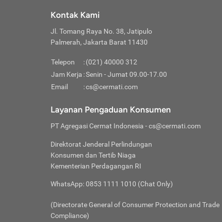
Klik “
maksi
kalan
Kontak Kami
Tungg
Tujua
Setela
Jl. Tomang Raya No. 38, Jatipulo
Pilih
Selai
Tentu
Palmerah, Jakarta Barat 11430
Masu
Rutin
denga
Lalu k
Pastik
invest
Telepon
:
(021) 40000 312
Cek k
Pahami
Jam Kerja
:
Senin - Jumat 09.00-17.00
Klik “
Biay
Cek k
Pilih
Email
:
cs@cermati.com
Perbe
(virtu
Baca selen
dianj
Lakuk
Layanan Pengaduan Konsumen
risik
atau
PT Agregasi Cermat Indonesia
- cs@cermati.com
pera
Direktorat Jenderal Perlindungan
Nah, 
Konsumen dan Tertib Niaga
jawab
Kementerian Perdagangan RI
inves
WhatsApp: 0853 1111 1010 (Chat Only)
kecil,
(Directorate General of Consumer Protection and Trade
Compliance)