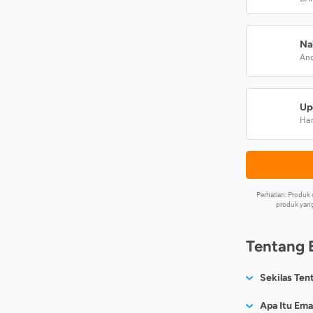
Na
And
Up
Har
Perhatian: Produ
produk yang
Tentang 
Sekilas Ten
Sesuai nama
Apa Itu Ema