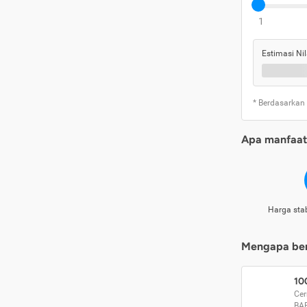
1
Estimasi Nil
* Berdasarkan
Apa manfaat 
Harga stab
Mengapa beri
10
Cer
BA