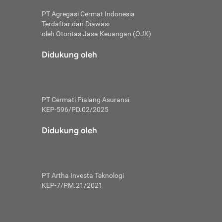
PT Agregasi Cermat Indonesia
Terdaftar dan Diawasi
oleh Otoritas Jasa Keuangan (OJK)
an, berbeda
utama untuk
Didukung oleh
transfer bank
sik, investor
PT Cermati Pialang Asuransi
 terhindar dari
KEP-596/PD.02/2025
yiapkan brankas
a
Didukung oleh
arena tanggung
 Mungkin,
 nominal yang
PT Artha Investa Teknologi
KEP-7/PM.21/2021