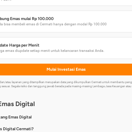
bung Emas mulai Rp 100.000
a bisa membeli emas di Cermati hanya dengan modal Rp 100.000
date Harga per Menit
ga emas diupdate setiap menit untuk kelancaran transaksi Anda.
Mulai Investasi Emas
k dan/atau layanan yang ditampilkan merupakan data yang dikumpulkan Cermati untuk membantu p
 sesuai. Segala risiko dan tanggung jawab berada pada masing-masing Lembaga Jasa Keuangan atau mi
Emas Digital
tang Emas Digital
nya, emas digital merupakan jenis investasi emas 24 karat yang dapat di
s Digital Cermati?