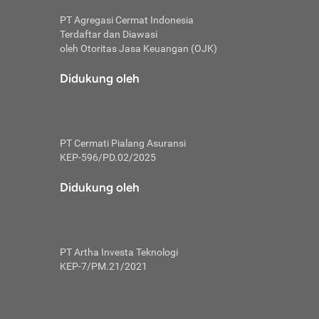
PT Agregasi Cermat Indonesia
Terdaftar dan Diawasi
oleh Otoritas Jasa Keuangan (OJK)
an, berbeda
utama untuk
Didukung oleh
transfer bank
sik, investor
PT Cermati Pialang Asuransi
 terhindar dari
KEP-596/PD.02/2025
yiapkan brankas
a
Didukung oleh
arena tanggung
 Mungkin,
 nominal yang
PT Artha Investa Teknologi
KEP-7/PM.21/2021