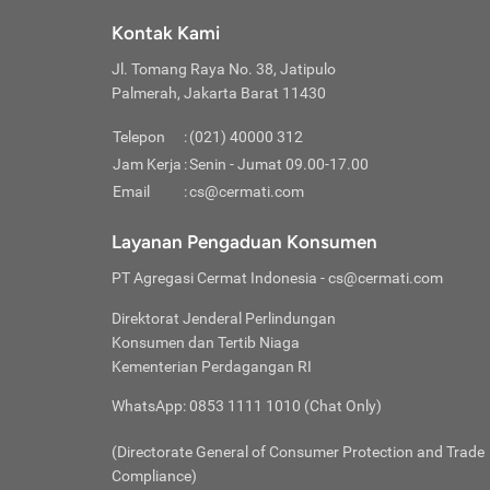
Klik “
maksi
kalan
Kontak Kami
Tungg
Tujua
Setela
Jl. Tomang Raya No. 38, Jatipulo
Pilih
Selai
Tentu
Palmerah, Jakarta Barat 11430
Masu
Rutin
denga
Lalu k
Pastik
invest
Telepon
:
(021) 40000 312
Cek k
Pahami
Jam Kerja
:
Senin - Jumat 09.00-17.00
Klik “
Biay
Cek k
Pilih
Email
:
cs@cermati.com
Perbe
(virtu
Baca selen
dianj
Lakuk
Layanan Pengaduan Konsumen
risik
atau
PT Agregasi Cermat Indonesia
- cs@cermati.com
pera
Direktorat Jenderal Perlindungan
Nah, 
Konsumen dan Tertib Niaga
jawab
Kementerian Perdagangan RI
inves
WhatsApp: 0853 1111 1010 (Chat Only)
kecil,
(Directorate General of Consumer Protection and Trade
Compliance)