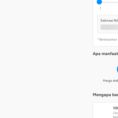
1
Estimasi Nil
* Berdasarkan
Apa manfaat 
Harga stab
Mengapa beri
10
Cer
BA