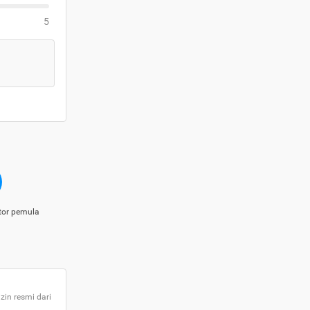
5
tor pemula
zin resmi dari