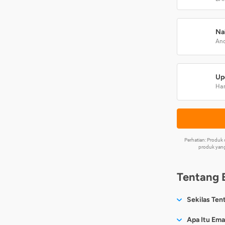
Na
And
Up
Har
Perhatian: Produ
produk yang
Tentang 
Sekilas Ten
Sesuai nama
Apa Itu Ema