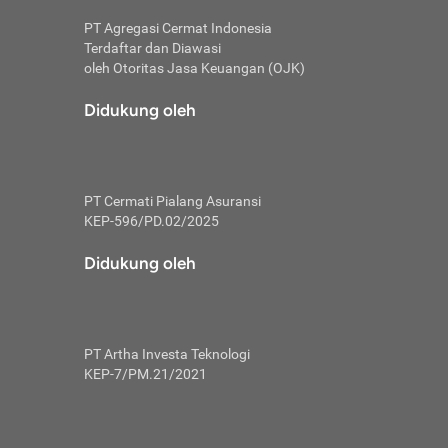
PT Agregasi Cermat Indonesia
Terdaftar dan Diawasi
oleh Otoritas Jasa Keuangan (OJK)
an, berbeda
utama untuk
Didukung oleh
transfer bank
sik, investor
PT Cermati Pialang Asuransi
 terhindar dari
KEP-596/PD.02/2025
yiapkan brankas
a
Didukung oleh
arena tanggung
 Mungkin,
 nominal yang
PT Artha Investa Teknologi
KEP-7/PM.21/2021