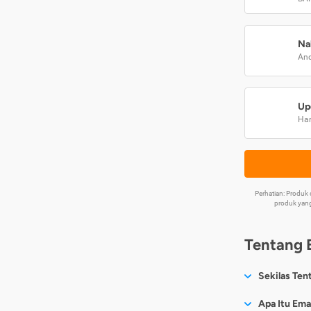
Na
And
Up
Har
Perhatian: Produ
produk yang
Tentang 
Sekilas Ten
Sesuai nama
Apa Itu Ema