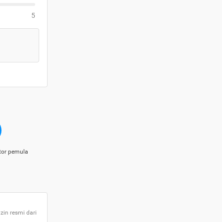
5
tor pemula
zin resmi dari