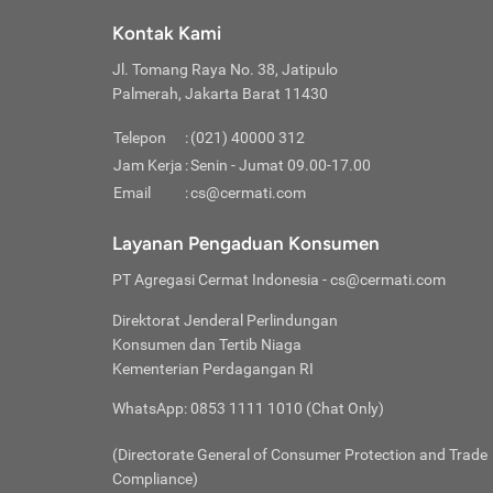
Klik “
maksi
kalan
Kontak Kami
Tungg
Tujua
Setela
Jl. Tomang Raya No. 38, Jatipulo
Pilih
Selai
Tentu
Palmerah, Jakarta Barat 11430
Masu
Rutin
denga
Lalu k
Pastik
invest
Telepon
:
(021) 40000 312
Cek k
Pahami
Jam Kerja
:
Senin - Jumat 09.00-17.00
Klik “
Biay
Cek k
Pilih
Email
:
cs@cermati.com
Perbe
(virtu
Baca selen
dianj
Lakuk
Layanan Pengaduan Konsumen
risik
atau
PT Agregasi Cermat Indonesia
- cs@cermati.com
pera
Direktorat Jenderal Perlindungan
Nah, 
Konsumen dan Tertib Niaga
jawab
Kementerian Perdagangan RI
inves
WhatsApp: 0853 1111 1010 (Chat Only)
kecil,
(Directorate General of Consumer Protection and Trade
Compliance)