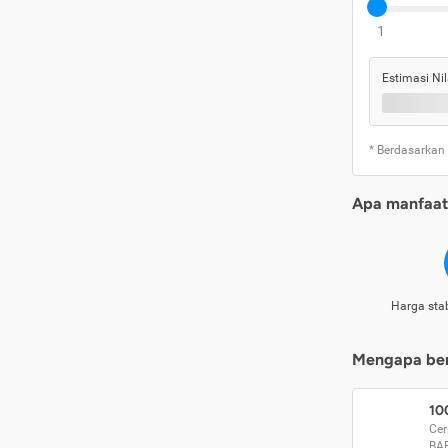
1
Estimasi Nil
* Berdasarkan
Apa manfaat 
Harga stab
Mengapa beri
10
Cer
BA