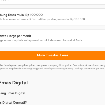
bung Emas mulai Rp 100.000
a bisa membeli emas di Cermati hanya dengan modal Rp 100.000
date Harga per Menit
ga emas diupdate setiap menit untuk kelancaran transaksi Anda.
Mulai Investasi Emas
k dan/atau layanan yang ditampilkan merupakan data yang dikumpulkan Cermati untuk membantu p
 sesuai. Segala risiko dan tanggung jawab berada pada masing-masing Lembaga Jasa Keuangan atau mi
Emas Digital
tang Emas Digital
nya, emas digital merupakan jenis investasi emas 24 karat yang dapat di
s Digital Cermati?