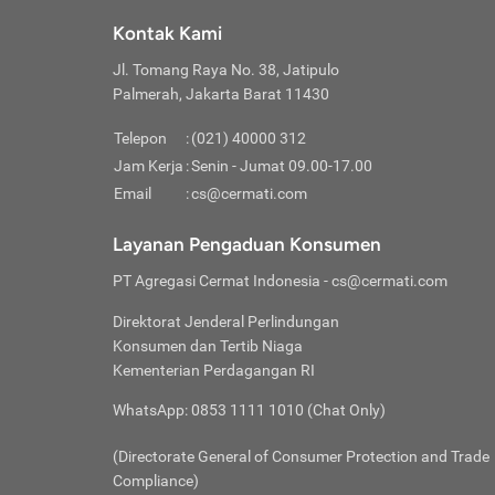
Klik “
maksi
kalan
Kontak Kami
Tungg
Tujua
Setela
Jl. Tomang Raya No. 38, Jatipulo
Pilih
Selai
Tentu
Palmerah, Jakarta Barat 11430
Masu
Rutin
denga
Lalu k
Pastik
invest
Telepon
:
(021) 40000 312
Cek k
Pahami
Jam Kerja
:
Senin - Jumat 09.00-17.00
Klik “
Biay
Cek k
Pilih
Email
:
cs@cermati.com
Perbe
(virtu
Baca selen
dianj
Lakuk
Layanan Pengaduan Konsumen
risik
atau
PT Agregasi Cermat Indonesia
- cs@cermati.com
pera
Direktorat Jenderal Perlindungan
Nah, 
Konsumen dan Tertib Niaga
jawab
Kementerian Perdagangan RI
inves
WhatsApp: 0853 1111 1010 (Chat Only)
kecil,
(Directorate General of Consumer Protection and Trade
Compliance)