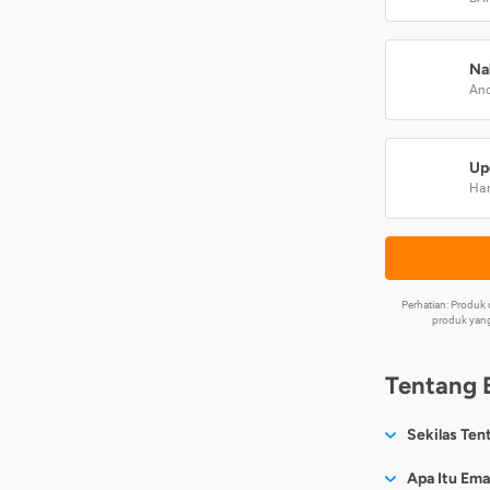
Na
And
Up
Har
Perhatian: Produ
produk yang
Tentang 
Sekilas Ten
Sesuai nama
Apa Itu Ema