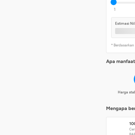
1
Estimasi Nil
* Berdasarkan
Apa manfaat 
Harga stab
Mengapa beri
10
Cer
BA