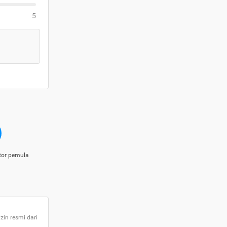
5
tor pemula
zin resmi dari