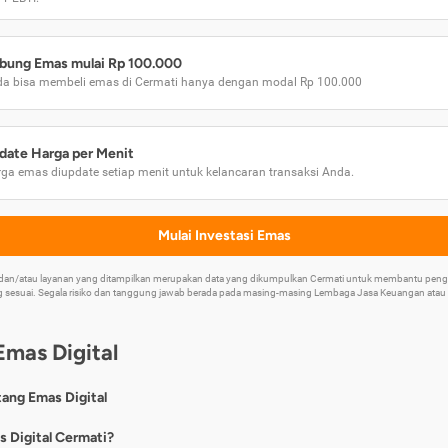
bung Emas mulai Rp 100.000
a bisa membeli emas di Cermati hanya dengan modal Rp 100.000
date Harga per Menit
ga emas diupdate setiap menit untuk kelancaran transaksi Anda.
Mulai Investasi Emas
k dan/atau layanan yang ditampilkan merupakan data yang dikumpulkan Cermati untuk membantu p
 sesuai. Segala risiko dan tanggung jawab berada pada masing-masing Lembaga Jasa Keuangan atau mi
Emas Digital
tang Emas Digital
nya, emas digital merupakan jenis investasi emas 24 karat yang dapat di
s Digital Cermati?