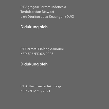
PT Agregasi Cermat Indonesia
Terdaftar dan Diawasi
oleh Otoritas Jasa Keuangan (OJK)
an, berbeda
utama untuk
Didukung oleh
transfer bank
sik, investor
PT Cermati Pialang Asuransi
 terhindar dari
KEP-596/PD.02/2025
yiapkan brankas
a
Didukung oleh
arena tanggung
 Mungkin,
 nominal yang
PT Artha Investa Teknologi
KEP-7/PM.21/2021