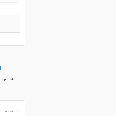
5
tor pemula
zin resmi dari