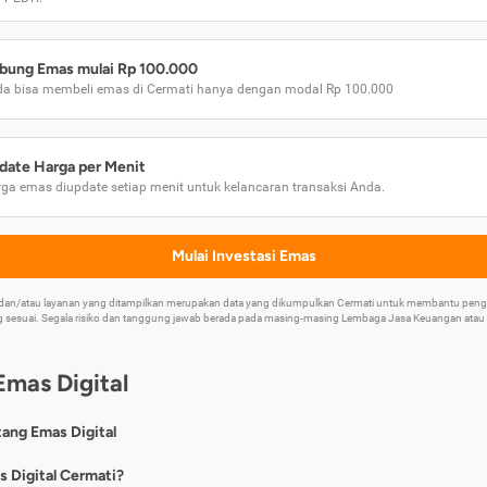
bung Emas mulai Rp 100.000
a bisa membeli emas di Cermati hanya dengan modal Rp 100.000
date Harga per Menit
ga emas diupdate setiap menit untuk kelancaran transaksi Anda.
Mulai Investasi Emas
k dan/atau layanan yang ditampilkan merupakan data yang dikumpulkan Cermati untuk membantu p
 sesuai. Segala risiko dan tanggung jawab berada pada masing-masing Lembaga Jasa Keuangan atau mi
Emas Digital
tang Emas Digital
nya, emas digital merupakan jenis investasi emas 24 karat yang dapat di
s Digital Cermati?