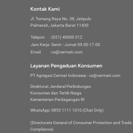
Klik “
maksi
kalan
Kontak Kami
Tungg
Tujua
Setela
Jl. Tomang Raya No. 38, Jatipulo
Pilih
Selai
Tentu
Palmerah, Jakarta Barat 11430
Masu
Rutin
denga
Lalu k
Pastik
invest
Telepon
:
(021) 40000 312
Cek k
Pahami
Jam Kerja
:
Senin - Jumat 09.00-17.00
Klik “
Biay
Cek k
Pilih
Email
:
cs@cermati.com
Perbe
(virtu
Baca selen
dianj
Lakuk
Layanan Pengaduan Konsumen
risik
atau
PT Agregasi Cermat Indonesia
- cs@cermati.com
pera
Direktorat Jenderal Perlindungan
Nah, 
Konsumen dan Tertib Niaga
jawab
Kementerian Perdagangan RI
inves
WhatsApp: 0853 1111 1010 (Chat Only)
kecil,
(Directorate General of Consumer Protection and Trade
Compliance)