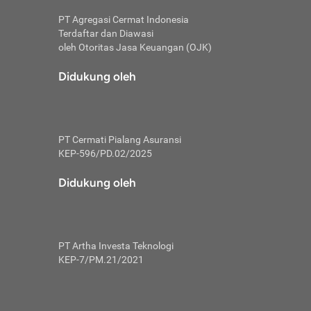
PT Agregasi Cermat Indonesia
Terdaftar dan Diawasi
oleh Otoritas Jasa Keuangan (OJK)
an, berbeda
utama untuk
Didukung oleh
transfer bank
sik, investor
PT Cermati Pialang Asuransi
 terhindar dari
KEP-596/PD.02/2025
yiapkan brankas
a
Didukung oleh
arena tanggung
 Mungkin,
 nominal yang
PT Artha Investa Teknologi
KEP-7/PM.21/2021