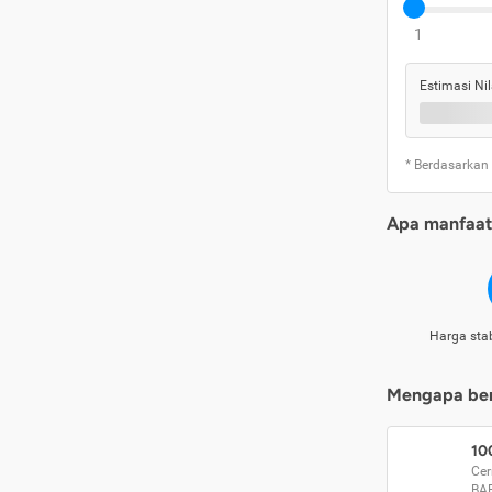
1
Estimasi Nil
* Berdasarkan
Apa manfaat 
Harga stab
Mengapa beri
10
Cer
BA