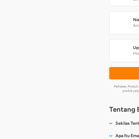
Na
And
Up
Har
Perhatian: Produ
produk yang
Tentang 
Sekilas Ten
Sesuai nama
Apa Itu Ema