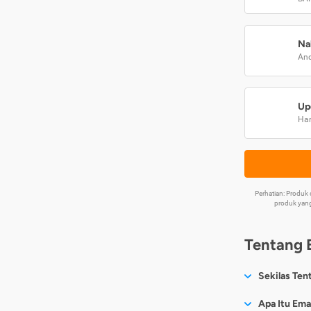
Na
And
Up
Har
Perhatian: Produ
produk yang
Tentang 
Sekilas Ten
Sesuai nama
Apa Itu Ema