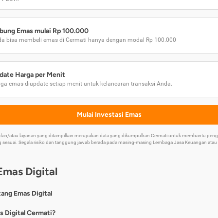
bung Emas mulai Rp 100.000
a bisa membeli emas di Cermati hanya dengan modal Rp 100.000
date Harga per Menit
ga emas diupdate setiap menit untuk kelancaran transaksi Anda.
Mulai Investasi Emas
k dan/atau layanan yang ditampilkan merupakan data yang dikumpulkan Cermati untuk membantu p
 sesuai. Segala risiko dan tanggung jawab berada pada masing-masing Lembaga Jasa Keuangan atau mi
Emas Digital
tang Emas Digital
nya, emas digital merupakan jenis investasi emas 24 karat yang dapat di
s Digital Cermati?