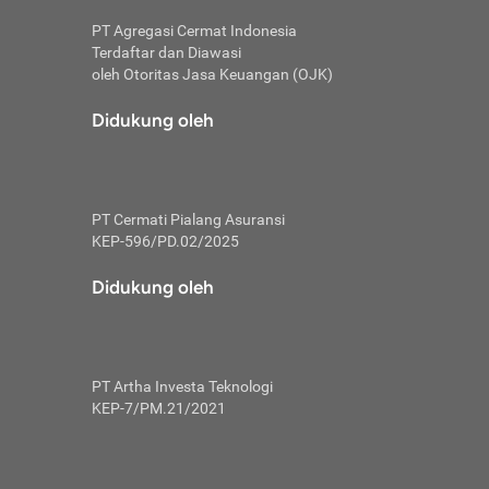
PT Agregasi Cermat Indonesia
Terdaftar dan Diawasi
oleh Otoritas Jasa Keuangan (OJK)
an, berbeda
utama untuk
Didukung oleh
transfer bank
sik, investor
PT Cermati Pialang Asuransi
 terhindar dari
KEP-596/PD.02/2025
yiapkan brankas
a
Didukung oleh
arena tanggung
 Mungkin,
 nominal yang
PT Artha Investa Teknologi
KEP-7/PM.21/2021