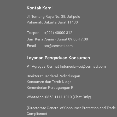
Klik “
maksi
kalan
Kontak Kami
Tungg
Tujua
Setela
Jl. Tomang Raya No. 38, Jatipulo
Pilih
Selai
Tentu
Palmerah, Jakarta Barat 11430
Masu
Rutin
denga
Lalu k
Pastik
invest
Telepon
:
(021) 40000 312
Cek k
Pahami
Jam Kerja
:
Senin - Jumat 09.00-17.00
Klik “
Biay
Cek k
Pilih
Email
:
cs@cermati.com
Perbe
(virtu
Baca selen
dianj
Lakuk
Layanan Pengaduan Konsumen
risik
atau
PT Agregasi Cermat Indonesia
- cs@cermati.com
pera
Direktorat Jenderal Perlindungan
Nah, 
Konsumen dan Tertib Niaga
jawab
Kementerian Perdagangan RI
inves
WhatsApp: 0853 1111 1010 (Chat Only)
kecil,
(Directorate General of Consumer Protection and Trade
Compliance)