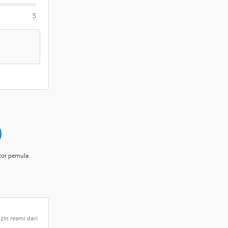
5
tor pemula
zin resmi dari