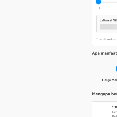
1
Estimasi Nil
* Berdasarkan
Apa manfaat 
Harga stab
Mengapa beri
10
Cer
BA