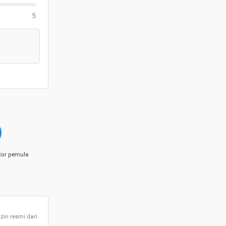
5
tor pemula
zin resmi dari