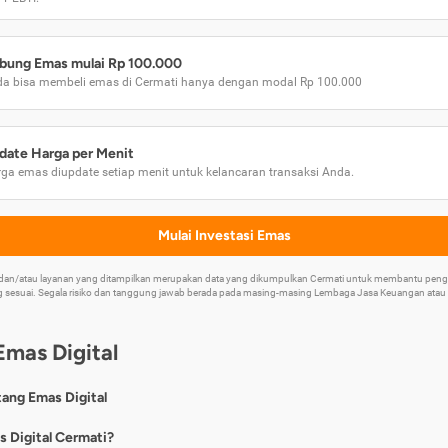
bung Emas mulai Rp 100.000
a bisa membeli emas di Cermati hanya dengan modal Rp 100.000
date Harga per Menit
ga emas diupdate setiap menit untuk kelancaran transaksi Anda.
Mulai Investasi Emas
k dan/atau layanan yang ditampilkan merupakan data yang dikumpulkan Cermati untuk membantu p
 sesuai. Segala risiko dan tanggung jawab berada pada masing-masing Lembaga Jasa Keuangan atau mi
Emas Digital
tang Emas Digital
nya, emas digital merupakan jenis investasi emas 24 karat yang dapat di
s Digital Cermati?