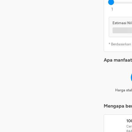
1
Estimasi Nil
* Berdasarkan
Apa manfaat 
Harga stab
Mengapa beri
10
Cer
BA