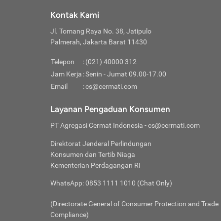
Klik “
maksi
kalan
Kontak Kami
Tungg
Tujua
Setela
Jl. Tomang Raya No. 38, Jatipulo
Pilih
Selai
Tentu
Palmerah, Jakarta Barat 11430
Masu
Rutin
denga
Lalu k
Pastik
invest
Telepon
:
(021) 40000 312
Cek k
Pahami
Jam Kerja
:
Senin - Jumat 09.00-17.00
Klik “
Biay
Cek k
Pilih
Email
:
cs@cermati.com
Perbe
(virtu
Baca selen
dianj
Lakuk
Layanan Pengaduan Konsumen
risik
atau
PT Agregasi Cermat Indonesia
- cs@cermati.com
pera
Direktorat Jenderal Perlindungan
Nah, 
Konsumen dan Tertib Niaga
jawab
Kementerian Perdagangan RI
inves
WhatsApp: 0853 1111 1010 (Chat Only)
kecil,
(Directorate General of Consumer Protection and Trade
Compliance)