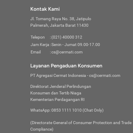
Klik “
maksi
kalan
Kontak Kami
Tungg
Tujua
Setela
Jl. Tomang Raya No. 38, Jatipulo
Pilih
Selai
Tentu
Palmerah, Jakarta Barat 11430
Masu
Rutin
denga
Lalu k
Pastik
invest
Telepon
:
(021) 40000 312
Cek k
Pahami
Jam Kerja
:
Senin - Jumat 09.00-17.00
Klik “
Biay
Cek k
Pilih
Email
:
cs@cermati.com
Perbe
(virtu
Baca selen
dianj
Lakuk
Layanan Pengaduan Konsumen
risik
atau
PT Agregasi Cermat Indonesia
- cs@cermati.com
pera
Direktorat Jenderal Perlindungan
Nah, 
Konsumen dan Tertib Niaga
jawab
Kementerian Perdagangan RI
inves
WhatsApp: 0853 1111 1010 (Chat Only)
kecil,
(Directorate General of Consumer Protection and Trade
Compliance)