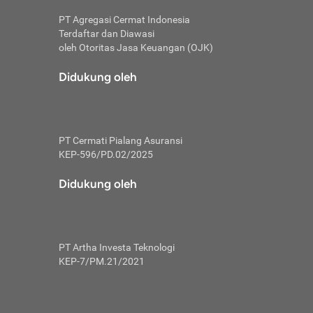
PT Agregasi Cermat Indonesia
Terdaftar dan Diawasi
oleh Otoritas Jasa Keuangan (OJK)
an, berbeda
utama untuk
Didukung oleh
transfer bank
sik, investor
PT Cermati Pialang Asuransi
 terhindar dari
KEP-596/PD.02/2025
yiapkan brankas
a
Didukung oleh
arena tanggung
 Mungkin,
 nominal yang
PT Artha Investa Teknologi
KEP-7/PM.21/2021