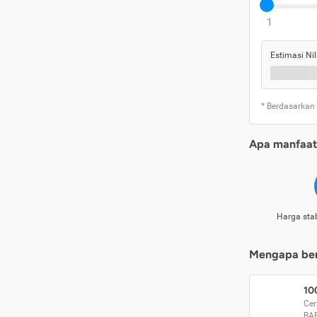
1
Estimasi Nil
* Berdasarkan
Apa manfaat 
Harga stab
Mengapa beri
10
Cer
BA