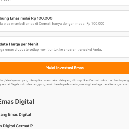
bung Emas mulai Rp 100.000
a bisa membeli emas di Cermati hanya dengan modal Rp 100.000
date Harga per Menit
ga emas diupdate setiap menit untuk kelancaran transaksi Anda.
Mulai Investasi Emas
k dan/atau layanan yang ditampilkan merupakan data yang dikumpulkan Cermati untuk membantu p
 sesuai. Segala risiko dan tanggung jawab berada pada masing-masing Lembaga Jasa Keuangan atau mi
Emas Digital
tang Emas Digital
nya, emas digital merupakan jenis investasi emas 24 karat yang dapat di
s Digital Cermati?