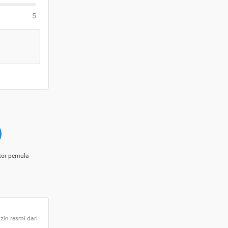
5
tor pemula
zin resmi dari