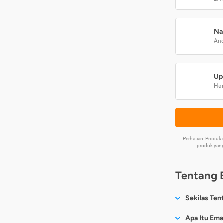
Na
And
Up
Har
Perhatian: Produ
produk yang
Tentang 
Sekilas Ten
Sesuai nama
Apa Itu Ema