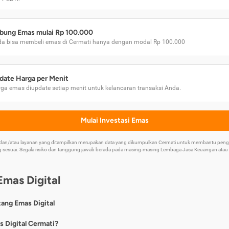
bung Emas mulai Rp 100.000
a bisa membeli emas di Cermati hanya dengan modal Rp 100.000
date Harga per Menit
ga emas diupdate setiap menit untuk kelancaran transaksi Anda.
Mulai Investasi Emas
k dan/atau layanan yang ditampilkan merupakan data yang dikumpulkan Cermati untuk membantu p
 sesuai. Segala risiko dan tanggung jawab berada pada masing-masing Lembaga Jasa Keuangan atau mi
Emas Digital
tang Emas Digital
nya, emas digital merupakan jenis investasi emas 24 karat yang dapat di
s Digital Cermati?