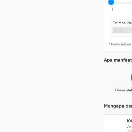
1
Estimasi Nil
* Berdasarkan
Apa manfaat 
Harga stab
Mengapa beri
10
Cer
BA