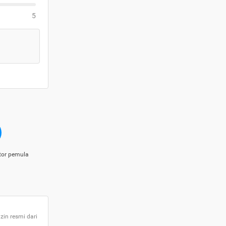
5
tor pemula
zin resmi dari