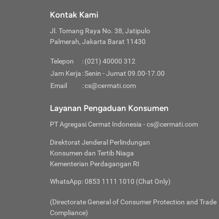
Klik “
maksi
kalan
Kontak Kami
Tungg
Tujua
Setela
Jl. Tomang Raya No. 38, Jatipulo
Pilih
Selai
Tentu
Palmerah, Jakarta Barat 11430
Masu
Rutin
denga
Lalu k
Pastik
invest
Telepon
:
(021) 40000 312
Cek k
Pahami
Jam Kerja
:
Senin - Jumat 09.00-17.00
Klik “
Biay
Cek k
Pilih
Email
:
cs@cermati.com
Perbe
(virtu
Baca selen
dianj
Lakuk
Layanan Pengaduan Konsumen
risik
atau
PT Agregasi Cermat Indonesia
- cs@cermati.com
pera
Direktorat Jenderal Perlindungan
Nah, 
Konsumen dan Tertib Niaga
jawab
Kementerian Perdagangan RI
inves
WhatsApp: 0853 1111 1010 (Chat Only)
kecil,
(Directorate General of Consumer Protection and Trade
Compliance)