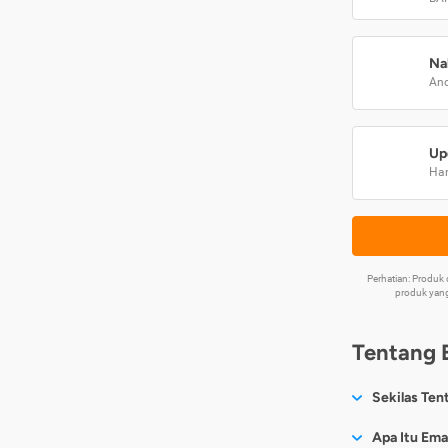
Na
And
Up
Har
Perhatian: Produ
produk yang
Tentang 
Sekilas Ten
Sesuai nama
Apa Itu Ema