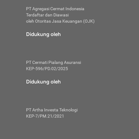
PT Agregasi Cermat Indonesia
Terdaftar dan Diawasi
oleh Otoritas Jasa Keuangan (OJK)
an, berbeda
utama untuk
Didukung oleh
transfer bank
sik, investor
PT Cermati Pialang Asuransi
 terhindar dari
KEP-596/PD.02/2025
yiapkan brankas
a
Didukung oleh
arena tanggung
 Mungkin,
 nominal yang
PT Artha Investa Teknologi
KEP-7/PM.21/2021