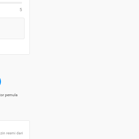
5
tor pemula
zin resmi dari