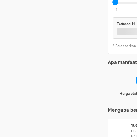
1
Estimasi Nil
* Berdasarkan
Apa manfaat 
Harga stab
Mengapa beri
10
Cer
BA