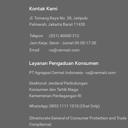
Klik “
maksi
kalan
Kontak Kami
Tungg
Tujua
Setela
Jl. Tomang Raya No. 38, Jatipulo
Pilih
Selai
Tentu
Palmerah, Jakarta Barat 11430
Masu
Rutin
denga
Lalu k
Pastik
invest
Telepon
:
(021) 40000 312
Cek k
Pahami
Jam Kerja
:
Senin - Jumat 09.00-17.00
Klik “
Biay
Cek k
Pilih
Email
:
cs@cermati.com
Perbe
(virtu
Baca selen
dianj
Lakuk
Layanan Pengaduan Konsumen
risik
atau
PT Agregasi Cermat Indonesia
- cs@cermati.com
pera
Direktorat Jenderal Perlindungan
Nah, 
Konsumen dan Tertib Niaga
jawab
Kementerian Perdagangan RI
inves
WhatsApp: 0853 1111 1010 (Chat Only)
kecil,
(Directorate General of Consumer Protection and Trade
Compliance)