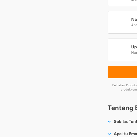
Na
And
Up
Har
Perhatian: Produ
produk yang
Tentang 
Sekilas Ten
Sesuai nama
Apa Itu Ema