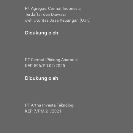
PT Agregasi Cermat Indonesia
Terdaftar dan Diawasi
oleh Otoritas Jasa Keuangan (OJK)
an, berbeda
utama untuk
Didukung oleh
transfer bank
sik, investor
PT Cermati Pialang Asuransi
 terhindar dari
KEP-596/PD.02/2025
yiapkan brankas
a
Didukung oleh
arena tanggung
 Mungkin,
 nominal yang
PT Artha Investa Teknologi
KEP-7/PM.21/2021