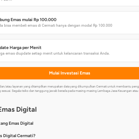
bung Emas mulai Rp 100.000
a bisa membeli emas di Cermati hanya dengan modal Rp 100.000
date Harga per Menit
ga emas diupdate setiap menit untuk kelancaran transaksi Anda.
Mulai Investasi Emas
k dan/atau layanan yang ditampilkan merupakan data yang dikumpulkan Cermati untuk membantu p
 sesuai. Segala risiko dan tanggung jawab berada pada masing-masing Lembaga Jasa Keuangan atau mi
Emas Digital
tang Emas Digital
nya, emas digital merupakan jenis investasi emas 24 karat yang dapat di
s Digital Cermati?