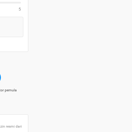
5
tor pemula
zin resmi dari