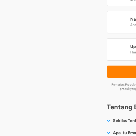
Na
And
Up
Har
Perhatian: Produ
produk yang
Tentang 
Sekilas Ten
Sesuai nama
Apa Itu Ema