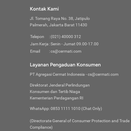
Klik “
maksi
kalan
Kontak Kami
Tungg
Tujua
Setela
Jl. Tomang Raya No. 38, Jatipulo
Pilih
Selai
Tentu
Palmerah, Jakarta Barat 11430
Masu
Rutin
denga
Lalu k
Pastik
invest
Telepon
:
(021) 40000 312
Cek k
Pahami
Jam Kerja
:
Senin - Jumat 09.00-17.00
Klik “
Biay
Cek k
Pilih
Email
:
cs@cermati.com
Perbe
(virtu
Baca selen
dianj
Lakuk
Layanan Pengaduan Konsumen
risik
atau
PT Agregasi Cermat Indonesia
- cs@cermati.com
pera
Direktorat Jenderal Perlindungan
Nah, 
Konsumen dan Tertib Niaga
jawab
Kementerian Perdagangan RI
inves
WhatsApp: 0853 1111 1010 (Chat Only)
kecil,
(Directorate General of Consumer Protection and Trade
Compliance)