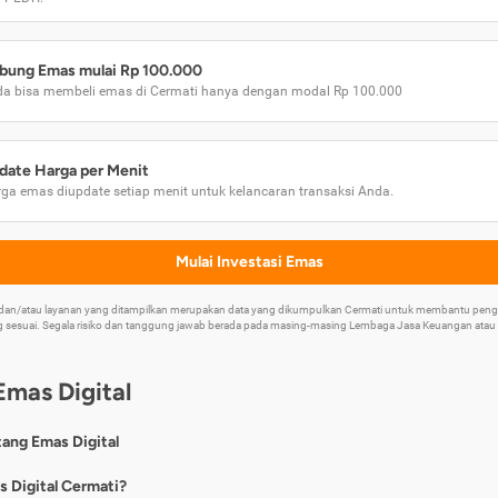
bung Emas mulai Rp 100.000
a bisa membeli emas di Cermati hanya dengan modal Rp 100.000
date Harga per Menit
ga emas diupdate setiap menit untuk kelancaran transaksi Anda.
Mulai Investasi Emas
k dan/atau layanan yang ditampilkan merupakan data yang dikumpulkan Cermati untuk membantu p
 sesuai. Segala risiko dan tanggung jawab berada pada masing-masing Lembaga Jasa Keuangan atau mi
Emas Digital
tang Emas Digital
nya, emas digital merupakan jenis investasi emas 24 karat yang dapat di
s Digital Cermati?