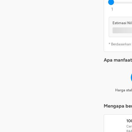
1
Estimasi Nil
* Berdasarkan
Apa manfaat 
Harga stab
Mengapa beri
10
Cer
BA