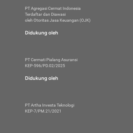
PT Agregasi Cermat Indonesia
Terdaftar dan Diawasi
oleh Otoritas Jasa Keuangan (OJK)
an, berbeda
utama untuk
Didukung oleh
transfer bank
sik, investor
PT Cermati Pialang Asuransi
 terhindar dari
KEP-596/PD.02/2025
yiapkan brankas
a
Didukung oleh
arena tanggung
 Mungkin,
 nominal yang
PT Artha Investa Teknologi
KEP-7/PM.21/2021