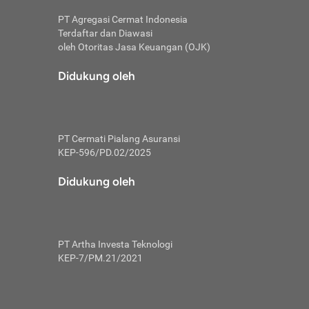
PT Agregasi Cermat Indonesia
Terdaftar dan Diawasi
oleh Otoritas Jasa Keuangan (OJK)
an, berbeda
utama untuk
Didukung oleh
transfer bank
sik, investor
PT Cermati Pialang Asuransi
 terhindar dari
KEP-596/PD.02/2025
yiapkan brankas
a
Didukung oleh
arena tanggung
 Mungkin,
 nominal yang
PT Artha Investa Teknologi
KEP-7/PM.21/2021