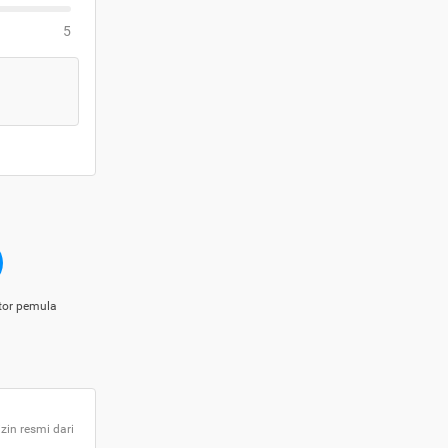
5
tor pemula
zin resmi dari