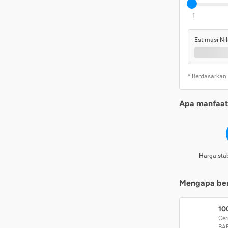
1
Estimasi Nil
* Berdasarkan
Apa manfaat 
Harga stab
Mengapa beri
10
Cer
BA