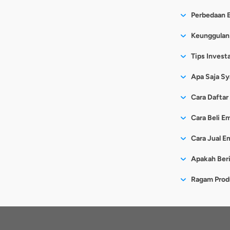
digital atau
Emas Digita
Perbedaan E
berkat perk
dengan nomi
tempat peny
Berikut perb
Keunggulan 
Investor jug
Wakt
Berikut
keun
Tips Investa
smartphone 
Dulu,
digital juga
Apa Saja Sy
langs
emas digital
prakt
Memiliki 
Cara Daftar
Terkait harg
hal i
Melakukan
Bahkan, har
Bis
Unduh
Cara Beli Em
Mulai
offline. Ja
Klik “
onlin
seiring wakt
Pilih
Pilih
Cara Jual E
karen
Kemud
Klik 
Lengk
Pilih
Masuk
Apakah Ber
Harga
kabup
Lakuk
Total
Ketik
Dapa
Baca 
Konfi
Klik “
Cermati be
Ragam Produ
0,1 g
Klik “
pekerj
Pilih
BAPPEBTI.
Tabunga
Lakuk
Lengk
memas
emas 
Deposito
Baik 
untuk
Cek k
Di sis
Prak
Reksa Da
Akun 
Setel
Masu
Kripto
akses
nama 
Order