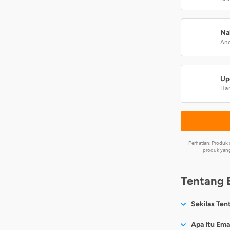
Na
And
Up
Har
Perhatian: Produ
produk yang
Tentang 
Sekilas Ten
Sesuai nama
Apa Itu Ema