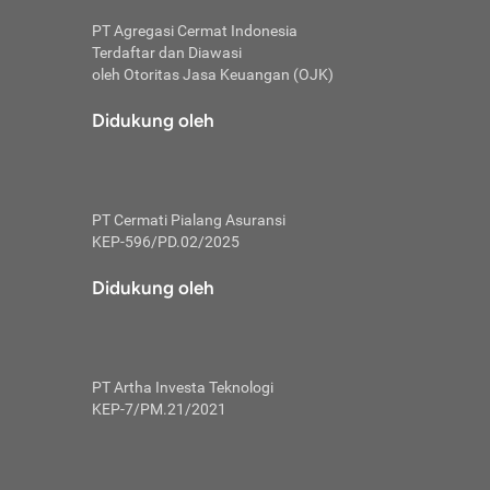
PT Agregasi Cermat Indonesia
Terdaftar dan Diawasi
oleh Otoritas Jasa Keuangan (OJK)
an, berbeda
utama untuk
Didukung oleh
transfer bank
sik, investor
PT Cermati Pialang Asuransi
 terhindar dari
KEP-596/PD.02/2025
yiapkan brankas
a
Didukung oleh
arena tanggung
 Mungkin,
 nominal yang
PT Artha Investa Teknologi
KEP-7/PM.21/2021