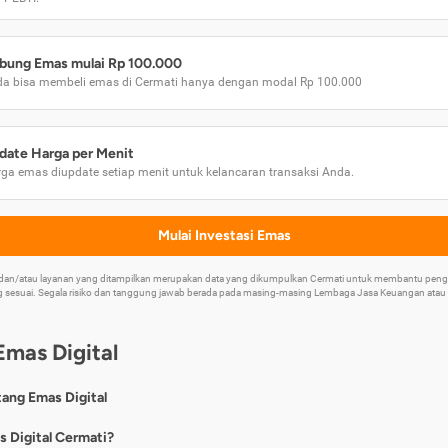
bung Emas mulai Rp 100.000
a bisa membeli emas di Cermati hanya dengan modal Rp 100.000
date Harga per Menit
ga emas diupdate setiap menit untuk kelancaran transaksi Anda.
Mulai Investasi Emas
k dan/atau layanan yang ditampilkan merupakan data yang dikumpulkan Cermati untuk membantu p
 sesuai. Segala risiko dan tanggung jawab berada pada masing-masing Lembaga Jasa Keuangan atau mi
Emas Digital
tang Emas Digital
nya, emas digital merupakan jenis investasi emas 24 karat yang dapat di
s Digital Cermati?