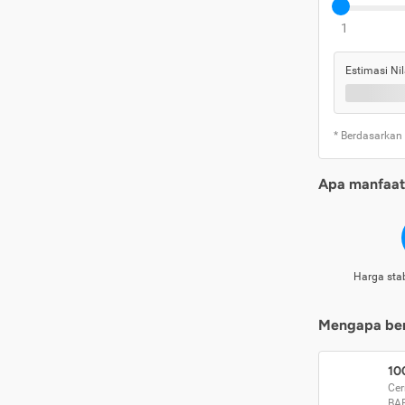
1
Estimasi Nil
* Berdasarkan
Apa manfaat 
Harga stab
Mengapa beri
10
Cer
BA