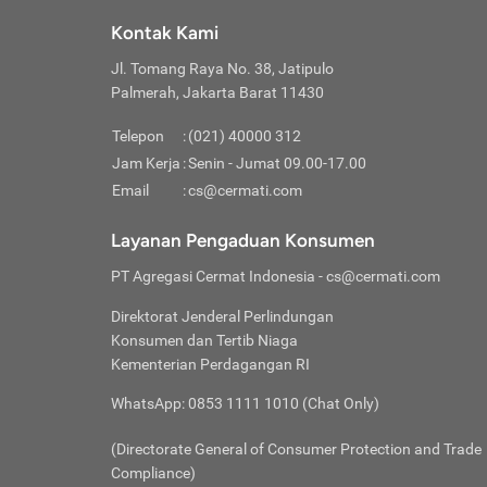
Klik “
maksi
kalan
Kontak Kami
Tungg
Tujua
Setela
Jl. Tomang Raya No. 38, Jatipulo
Pilih
Selai
Tentu
Palmerah, Jakarta Barat 11430
Masu
Rutin
denga
Lalu k
Pastik
invest
Telepon
:
(021) 40000 312
Cek k
Pahami
Jam Kerja
:
Senin - Jumat 09.00-17.00
Klik “
Biay
Cek k
Pilih
Email
:
cs@cermati.com
Perbe
(virtu
Baca selen
dianj
Lakuk
Layanan Pengaduan Konsumen
risik
atau
PT Agregasi Cermat Indonesia
- cs@cermati.com
pera
Direktorat Jenderal Perlindungan
Nah, 
Konsumen dan Tertib Niaga
jawab
Kementerian Perdagangan RI
inves
WhatsApp: 0853 1111 1010 (Chat Only)
kecil,
(Directorate General of Consumer Protection and Trade
Compliance)