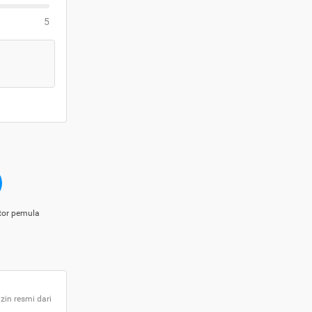
5
tor pemula
zin resmi dari