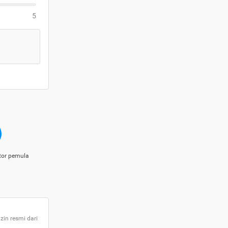
5
tor pemula
zin resmi dari