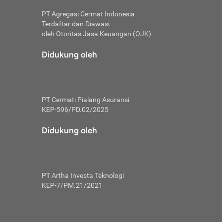
PT Agregasi Cermat Indonesia
Terdaftar dan Diawasi
oleh Otoritas Jasa Keuangan (OJK)
an, berbeda
utama untuk
Didukung oleh
transfer bank
sik, investor
PT Cermati Pialang Asuransi
 terhindar dari
KEP-596/PD.02/2025
yiapkan brankas
a
Didukung oleh
arena tanggung
 Mungkin,
 nominal yang
PT Artha Investa Teknologi
KEP-7/PM.21/2021