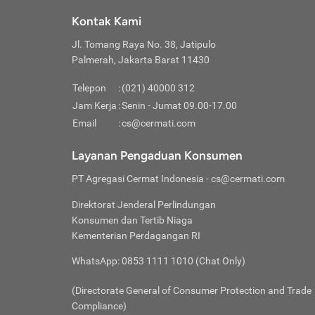
Klik “
maksi
kalan
Kontak Kami
Tungg
Tujua
Setela
Jl. Tomang Raya No. 38, Jatipulo
Pilih
Selai
Tentu
Palmerah, Jakarta Barat 11430
Masu
Rutin
denga
Lalu k
Pastik
invest
Telepon
:
(021) 40000 312
Cek k
Pahami
Jam Kerja
:
Senin - Jumat 09.00-17.00
Klik “
Biay
Cek k
Pilih
Email
:
cs@cermati.com
Perbe
(virtu
Baca selen
dianj
Lakuk
Layanan Pengaduan Konsumen
risik
atau
PT Agregasi Cermat Indonesia
- cs@cermati.com
pera
Direktorat Jenderal Perlindungan
Nah, 
Konsumen dan Tertib Niaga
jawab
Kementerian Perdagangan RI
inves
WhatsApp: 0853 1111 1010 (Chat Only)
kecil,
(Directorate General of Consumer Protection and Trade
Compliance)