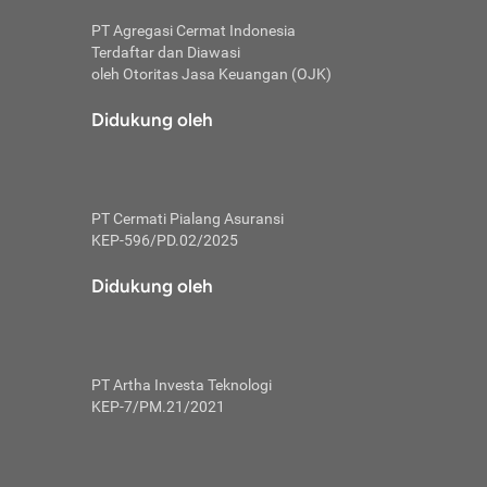
PT Agregasi Cermat Indonesia
Terdaftar dan Diawasi
oleh Otoritas Jasa Keuangan (OJK)
an, berbeda
utama untuk
Didukung oleh
transfer bank
sik, investor
PT Cermati Pialang Asuransi
 terhindar dari
KEP-596/PD.02/2025
yiapkan brankas
a
Didukung oleh
arena tanggung
 Mungkin,
 nominal yang
PT Artha Investa Teknologi
KEP-7/PM.21/2021