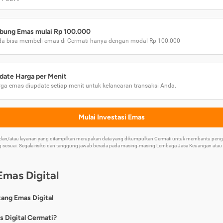
bung Emas mulai Rp 100.000
a bisa membeli emas di Cermati hanya dengan modal Rp 100.000
date Harga per Menit
ga emas diupdate setiap menit untuk kelancaran transaksi Anda.
Mulai Investasi Emas
k dan/atau layanan yang ditampilkan merupakan data yang dikumpulkan Cermati untuk membantu p
 sesuai. Segala risiko dan tanggung jawab berada pada masing-masing Lembaga Jasa Keuangan atau mi
Emas Digital
tang Emas Digital
nya, emas digital merupakan jenis investasi emas 24 karat yang dapat di
s Digital Cermati?