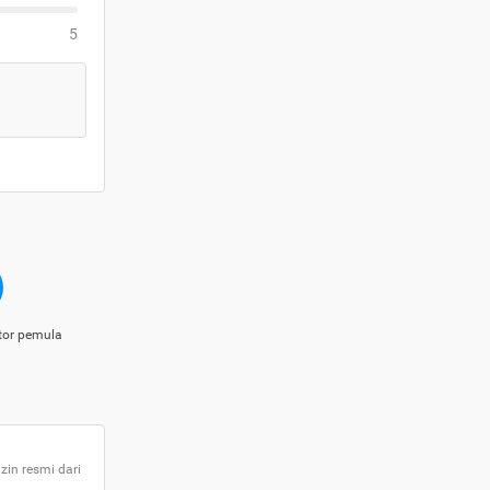
5
tor pemula
zin resmi dari