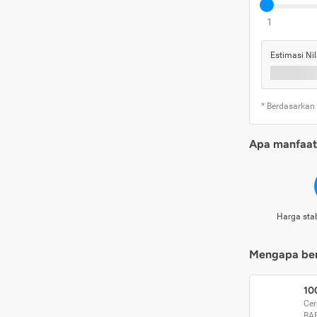
1
Estimasi Nil
* Berdasarkan
Apa manfaat 
Harga stab
Mengapa beri
10
Cer
BA