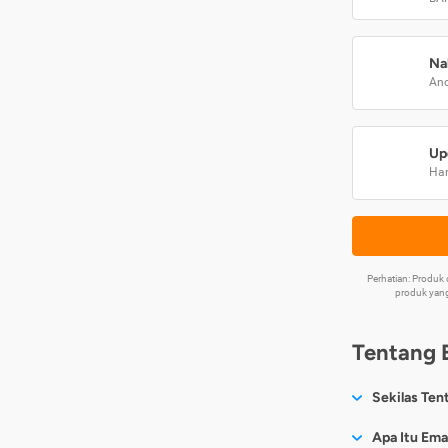
Na
And
Up
Har
Perhatian: Produ
produk yang
Tentang 
Sekilas Ten
Sesuai nama
Apa Itu Ema