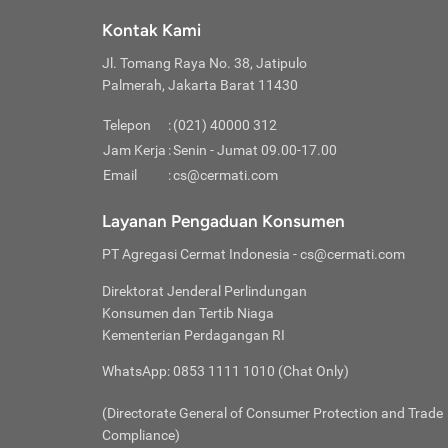
Klik “
maksi
kalan
Kontak Kami
Tungg
Tujua
Setela
Jl. Tomang Raya No. 38, Jatipulo
Pilih
Selai
Tentu
Palmerah, Jakarta Barat 11430
Masu
Rutin
denga
Lalu k
Pastik
invest
Telepon
:
(021) 40000 312
Cek k
Pahami
Jam Kerja
:
Senin - Jumat 09.00-17.00
Klik “
Biay
Cek k
Pilih
Email
:
cs@cermati.com
Perbe
(virtu
Baca selen
dianj
Lakuk
Layanan Pengaduan Konsumen
risik
atau
PT Agregasi Cermat Indonesia
- cs@cermati.com
pera
Direktorat Jenderal Perlindungan
Nah, 
Konsumen dan Tertib Niaga
jawab
Kementerian Perdagangan RI
inves
WhatsApp: 0853 1111 1010 (Chat Only)
kecil,
(Directorate General of Consumer Protection and Trade
Compliance)