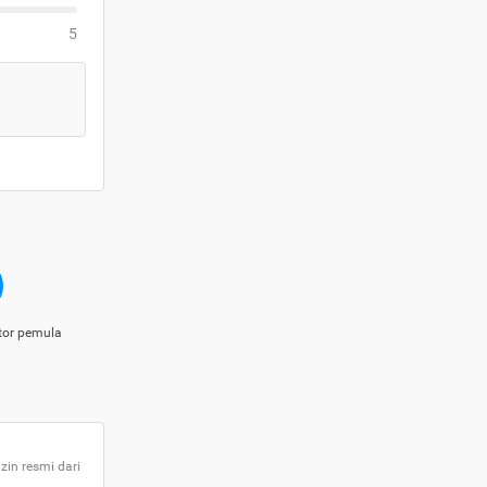
5
tor pemula
zin resmi dari