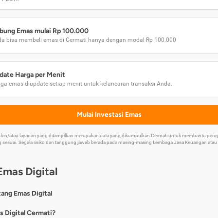
bung Emas mulai Rp 100.000
a bisa membeli emas di Cermati hanya dengan modal Rp 100.000
date Harga per Menit
ga emas diupdate setiap menit untuk kelancaran transaksi Anda.
Mulai Investasi Emas
k dan/atau layanan yang ditampilkan merupakan data yang dikumpulkan Cermati untuk membantu p
 sesuai. Segala risiko dan tanggung jawab berada pada masing-masing Lembaga Jasa Keuangan atau mi
Emas Digital
tang Emas Digital
nya, emas digital merupakan jenis investasi emas 24 karat yang dapat di
s Digital Cermati?