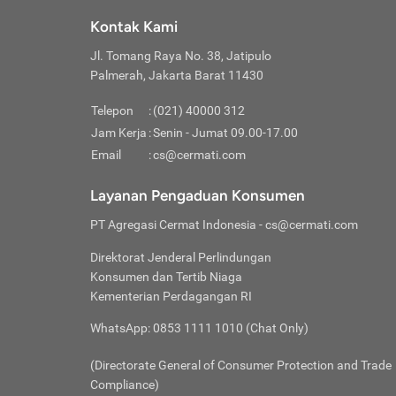
Klik “
maksi
kalan
Kontak Kami
Tungg
Tujua
Setela
Jl. Tomang Raya No. 38, Jatipulo
Pilih
Selai
Tentu
Palmerah, Jakarta Barat 11430
Masu
Rutin
denga
Lalu k
Pastik
invest
Telepon
:
(021) 40000 312
Cek k
Pahami
Jam Kerja
:
Senin - Jumat 09.00-17.00
Klik “
Biay
Cek k
Pilih
Email
:
cs@cermati.com
Perbe
(virtu
Baca selen
dianj
Lakuk
Layanan Pengaduan Konsumen
risik
atau
PT Agregasi Cermat Indonesia
- cs@cermati.com
pera
Direktorat Jenderal Perlindungan
Nah, 
Konsumen dan Tertib Niaga
jawab
Kementerian Perdagangan RI
inves
WhatsApp: 0853 1111 1010 (Chat Only)
kecil,
(Directorate General of Consumer Protection and Trade
Compliance)