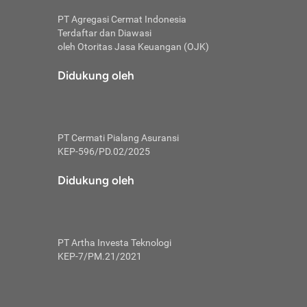
PT Agregasi Cermat Indonesia
Terdaftar dan Diawasi
oleh Otoritas Jasa Keuangan (OJK)
an, berbeda
utama untuk
Didukung oleh
transfer bank
sik, investor
PT Cermati Pialang Asuransi
 terhindar dari
KEP-596/PD.02/2025
yiapkan brankas
a
Didukung oleh
arena tanggung
 Mungkin,
 nominal yang
PT Artha Investa Teknologi
KEP-7/PM.21/2021