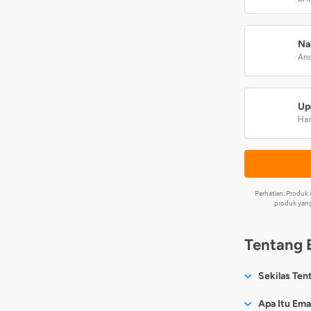
Na
And
Up
Har
Perhatian: Produ
produk yang
Tentang 
Sekilas Ten
Sesuai nama
Apa Itu Ema