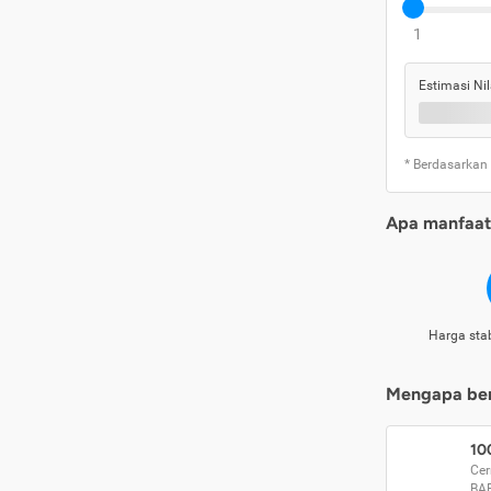
1
Estimasi Nil
* Berdasarkan
Apa manfaat 
Harga stab
Mengapa beri
10
Cer
BA