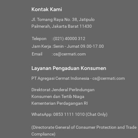
Klik “
maksi
kalan
Kontak Kami
Tungg
Tujua
Setela
Jl. Tomang Raya No. 38, Jatipulo
Pilih
Selai
Tentu
Palmerah, Jakarta Barat 11430
Masu
Rutin
denga
Lalu k
Pastik
invest
Telepon
:
(021) 40000 312
Cek k
Pahami
Jam Kerja
:
Senin - Jumat 09.00-17.00
Klik “
Biay
Cek k
Pilih
Email
:
cs@cermati.com
Perbe
(virtu
Baca selen
dianj
Lakuk
Layanan Pengaduan Konsumen
risik
atau
PT Agregasi Cermat Indonesia
- cs@cermati.com
pera
Direktorat Jenderal Perlindungan
Nah, 
Konsumen dan Tertib Niaga
jawab
Kementerian Perdagangan RI
inves
WhatsApp: 0853 1111 1010 (Chat Only)
kecil,
(Directorate General of Consumer Protection and Trade
Compliance)