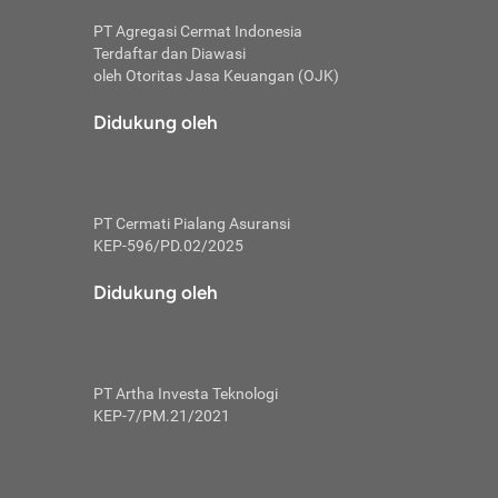
PT Agregasi Cermat Indonesia
Terdaftar dan Diawasi
oleh Otoritas Jasa Keuangan (OJK)
an, berbeda
utama untuk
Didukung oleh
transfer bank
sik, investor
PT Cermati Pialang Asuransi
 terhindar dari
KEP-596/PD.02/2025
yiapkan brankas
a
Didukung oleh
arena tanggung
 Mungkin,
 nominal yang
PT Artha Investa Teknologi
KEP-7/PM.21/2021