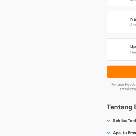
Na
And
Up
Har
Perhatian: Produ
produk yang
Tentang 
Sekilas Ten
Sesuai nama
Apa Itu Ema