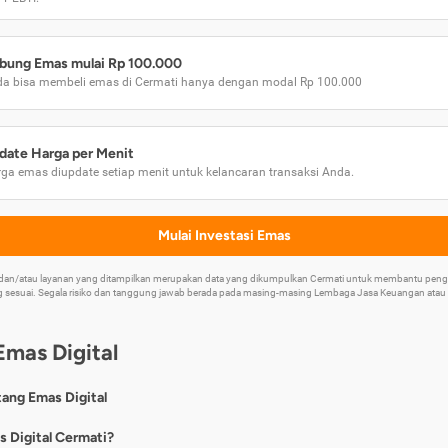
bung Emas mulai Rp 100.000
a bisa membeli emas di Cermati hanya dengan modal Rp 100.000
date Harga per Menit
ga emas diupdate setiap menit untuk kelancaran transaksi Anda.
Mulai Investasi Emas
k dan/atau layanan yang ditampilkan merupakan data yang dikumpulkan Cermati untuk membantu p
 sesuai. Segala risiko dan tanggung jawab berada pada masing-masing Lembaga Jasa Keuangan atau mi
Emas Digital
tang Emas Digital
nya, emas digital merupakan jenis investasi emas 24 karat yang dapat di
s Digital Cermati?