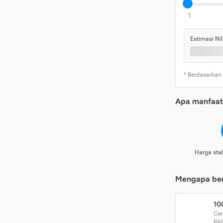
1
Estimasi Nil
* Berdasarkan
Apa manfaat 
Harga stab
Mengapa beri
10
Cer
BA