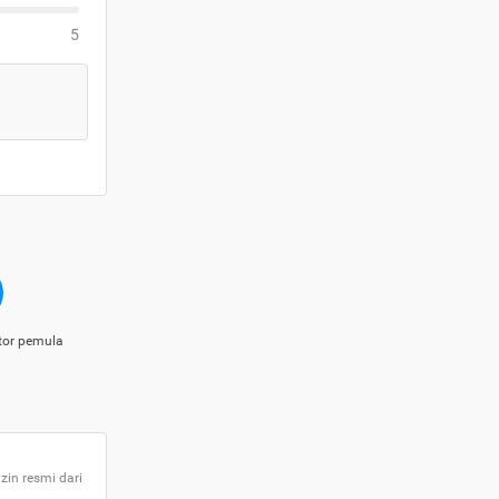
5
tor pemula
zin resmi dari