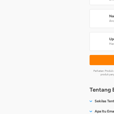
Na
And
Up
Har
Perhatian: Produ
produk yang
Tentang 
Sekilas Ten
Sesuai nama
Apa Itu Ema