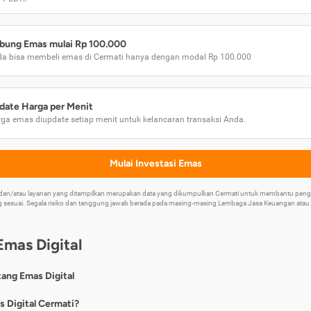
bung Emas mulai Rp 100.000
a bisa membeli emas di Cermati hanya dengan modal Rp 100.000
date Harga per Menit
ga emas diupdate setiap menit untuk kelancaran transaksi Anda.
Mulai Investasi Emas
k dan/atau layanan yang ditampilkan merupakan data yang dikumpulkan Cermati untuk membantu p
 sesuai. Segala risiko dan tanggung jawab berada pada masing-masing Lembaga Jasa Keuangan atau mi
Emas Digital
tang Emas Digital
nya, emas digital merupakan jenis investasi emas 24 karat yang dapat di
s Digital Cermati?