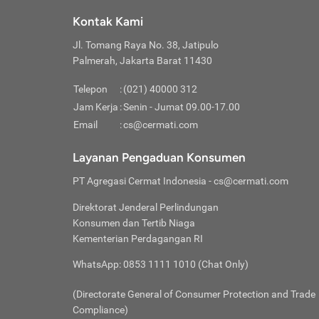
Klik “
maksi
kalan
Kontak Kami
Tungg
Tujua
Setela
Jl. Tomang Raya No. 38, Jatipulo
Pilih
Selai
Tentu
Palmerah, Jakarta Barat 11430
Masu
Rutin
denga
Lalu k
Pastik
invest
Telepon
:
(021) 40000 312
Cek k
Pahami
Jam Kerja
:
Senin - Jumat 09.00-17.00
Klik “
Biay
Cek k
Pilih
Email
:
cs@cermati.com
Perbe
(virtu
Baca selen
dianj
Lakuk
Layanan Pengaduan Konsumen
risik
atau
PT Agregasi Cermat Indonesia
- cs@cermati.com
pera
Direktorat Jenderal Perlindungan
Nah, 
Konsumen dan Tertib Niaga
jawab
Kementerian Perdagangan RI
inves
WhatsApp: 0853 1111 1010 (Chat Only)
kecil,
(Directorate General of Consumer Protection and Trade
Compliance)