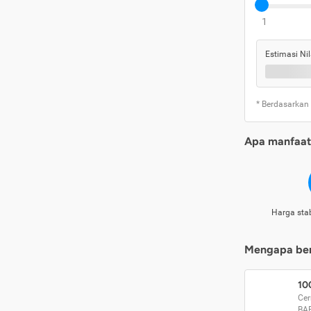
1
Estimasi Nil
* Berdasarkan
Apa manfaat 
Harga stab
Mengapa beri
10
Cer
BA