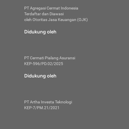
PT Agregasi Cermat Indonesia
Terdaftar dan Diawasi
oleh Otoritas Jasa Keuangan (OJK)
an, berbeda
utama untuk
Didukung oleh
transfer bank
sik, investor
PT Cermati Pialang Asuransi
 terhindar dari
KEP-596/PD.02/2025
yiapkan brankas
a
Didukung oleh
arena tanggung
 Mungkin,
 nominal yang
PT Artha Investa Teknologi
KEP-7/PM.21/2021