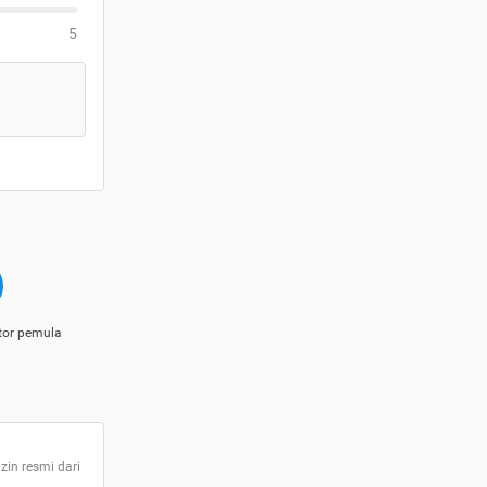
5
tor pemula
zin resmi dari