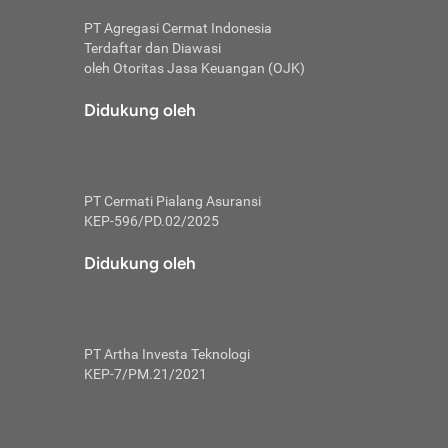
PT Agregasi Cermat Indonesia
Terdaftar dan Diawasi
oleh Otoritas Jasa Keuangan (OJK)
an, berbeda
utama untuk
Didukung oleh
transfer bank
sik, investor
PT Cermati Pialang Asuransi
 terhindar dari
KEP-596/PD.02/2025
yiapkan brankas
a
Didukung oleh
arena tanggung
 Mungkin,
 nominal yang
PT Artha Investa Teknologi
KEP-7/PM.21/2021