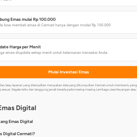
bung Emas mulai Rp 100.000
a bisa membeli emas di Cermati hanya dengan modal Rp 100.000
date Harga per Menit
ga emas diupdate setiap menit untuk kelancaran transaksi Anda.
Mulai Investasi Emas
k dan/atau layanan yang ditampilkan merupakan data yang dikumpulkan Cermati untuk membantu p
 sesuai. Segala risiko dan tanggung jawab berada pada masing-masing Lembaga Jasa Keuangan atau mi
Emas Digital
tang Emas Digital
nya, emas digital merupakan jenis investasi emas 24 karat yang dapat di
s Digital Cermati?