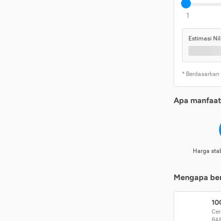
1
Estimasi Nil
* Berdasarkan
Apa manfaat 
Harga stab
Mengapa beri
10
Cer
BA