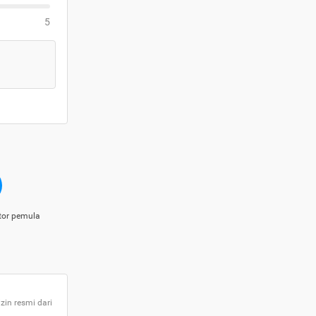
5
tor pemula
zin resmi dari