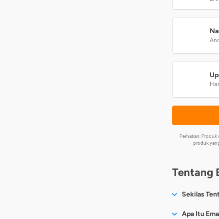
Na
And
Up
Har
Perhatian: Produ
produk yang
Tentang 
Sekilas Ten
Sesuai nama
Apa Itu Ema