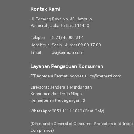
Klik “
maksi
kalan
Kontak Kami
Tungg
Tujua
Setela
Jl. Tomang Raya No. 38, Jatipulo
Pilih
Selai
Tentu
Palmerah, Jakarta Barat 11430
Masu
Rutin
denga
Lalu k
Pastik
invest
Telepon
:
(021) 40000 312
Cek k
Pahami
Jam Kerja
:
Senin - Jumat 09.00-17.00
Klik “
Biay
Cek k
Pilih
Email
:
cs@cermati.com
Perbe
(virtu
Baca selen
dianj
Lakuk
Layanan Pengaduan Konsumen
risik
atau
PT Agregasi Cermat Indonesia
- cs@cermati.com
pera
Direktorat Jenderal Perlindungan
Nah, 
Konsumen dan Tertib Niaga
jawab
Kementerian Perdagangan RI
inves
WhatsApp: 0853 1111 1010 (Chat Only)
kecil,
(Directorate General of Consumer Protection and Trade
Compliance)