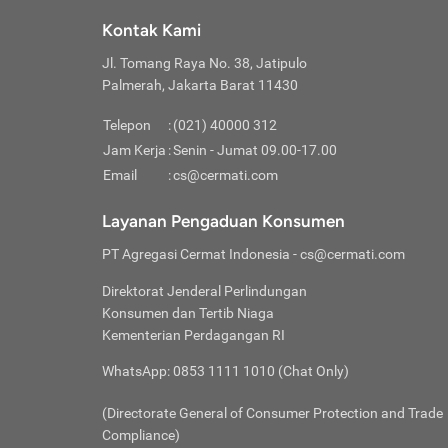
Klik “
maksi
kalan
Kontak Kami
Tungg
Tujua
Setela
Jl. Tomang Raya No. 38, Jatipulo
Pilih
Selai
Tentu
Palmerah, Jakarta Barat 11430
Masu
Rutin
denga
Lalu k
Pastik
invest
Telepon
:
(021) 40000 312
Cek k
Pahami
Jam Kerja
:
Senin - Jumat 09.00-17.00
Klik “
Biay
Cek k
Pilih
Email
:
cs@cermati.com
Perbe
(virtu
Baca selen
dianj
Lakuk
Layanan Pengaduan Konsumen
risik
atau
PT Agregasi Cermat Indonesia
- cs@cermati.com
pera
Direktorat Jenderal Perlindungan
Nah, 
Konsumen dan Tertib Niaga
jawab
Kementerian Perdagangan RI
inves
WhatsApp: 0853 1111 1010 (Chat Only)
kecil,
(Directorate General of Consumer Protection and Trade
Compliance)