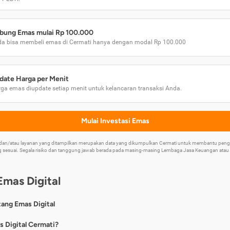
bung Emas mulai Rp 100.000
a bisa membeli emas di Cermati hanya dengan modal Rp 100.000
date Harga per Menit
ga emas diupdate setiap menit untuk kelancaran transaksi Anda.
Mulai Investasi Emas
k dan/atau layanan yang ditampilkan merupakan data yang dikumpulkan Cermati untuk membantu p
 sesuai. Segala risiko dan tanggung jawab berada pada masing-masing Lembaga Jasa Keuangan atau mi
Emas Digital
tang Emas Digital
nya, emas digital merupakan jenis investasi emas 24 karat yang dapat di
s Digital Cermati?