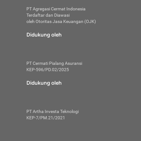
PT Agregasi Cermat Indonesia
Terdaftar dan Diawasi
oleh Otoritas Jasa Keuangan (OJK)
an, berbeda
utama untuk
Didukung oleh
transfer bank
sik, investor
PT Cermati Pialang Asuransi
 terhindar dari
KEP-596/PD.02/2025
yiapkan brankas
a
Didukung oleh
arena tanggung
 Mungkin,
 nominal yang
PT Artha Investa Teknologi
KEP-7/PM.21/2021