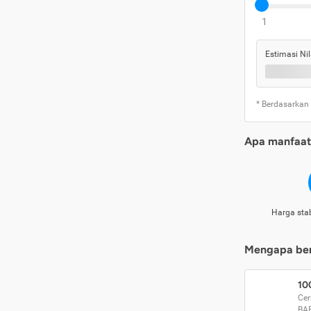
1
Estimasi Nil
* Berdasarkan
Apa manfaat 
Harga stab
Mengapa beri
10
Cer
BA