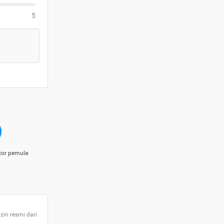
5
tor pemula
zin resmi dari