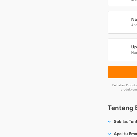
Na
And
Up
Har
Perhatian: Produ
produk yang
Tentang 
Sekilas Ten
Sesuai nama
Apa Itu Ema