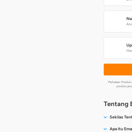
Na
And
Up
Har
Perhatian: Produ
produk yang
Tentang 
Sekilas Ten
Sesuai nama
Apa Itu Ema