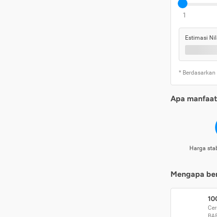
1
Estimasi Nil
* Berdasarkan
Apa manfaat 
Harga stab
Mengapa beri
10
Cer
BA