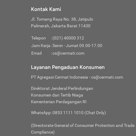
Klik “
maksi
kalan
Kontak Kami
Tungg
Tujua
Setela
Jl. Tomang Raya No. 38, Jatipulo
Pilih
Selai
Tentu
Palmerah, Jakarta Barat 11430
Masu
Rutin
denga
Lalu k
Pastik
invest
Telepon
:
(021) 40000 312
Cek k
Pahami
Jam Kerja
:
Senin - Jumat 09.00-17.00
Klik “
Biay
Cek k
Pilih
Email
:
cs@cermati.com
Perbe
(virtu
Baca selen
dianj
Lakuk
Layanan Pengaduan Konsumen
risik
atau
PT Agregasi Cermat Indonesia
- cs@cermati.com
pera
Direktorat Jenderal Perlindungan
Nah, 
Konsumen dan Tertib Niaga
jawab
Kementerian Perdagangan RI
inves
WhatsApp: 0853 1111 1010 (Chat Only)
kecil,
(Directorate General of Consumer Protection and Trade
Compliance)