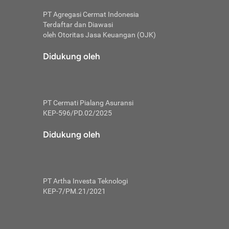
PT Agregasi Cermat Indonesia
Terdaftar dan Diawasi
oleh Otoritas Jasa Keuangan (OJK)
an, berbeda
utama untuk
Didukung oleh
transfer bank
sik, investor
PT Cermati Pialang Asuransi
 terhindar dari
KEP-596/PD.02/2025
yiapkan brankas
a
Didukung oleh
arena tanggung
 Mungkin,
 nominal yang
PT Artha Investa Teknologi
KEP-7/PM.21/2021