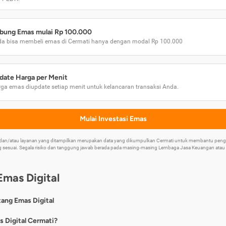
bung Emas mulai Rp 100.000
a bisa membeli emas di Cermati hanya dengan modal Rp 100.000
date Harga per Menit
ga emas diupdate setiap menit untuk kelancaran transaksi Anda.
Mulai Investasi Emas
k dan/atau layanan yang ditampilkan merupakan data yang dikumpulkan Cermati untuk membantu p
 sesuai. Segala risiko dan tanggung jawab berada pada masing-masing Lembaga Jasa Keuangan atau mi
Emas Digital
tang Emas Digital
nya, emas digital merupakan jenis investasi emas 24 karat yang dapat di
s Digital Cermati?