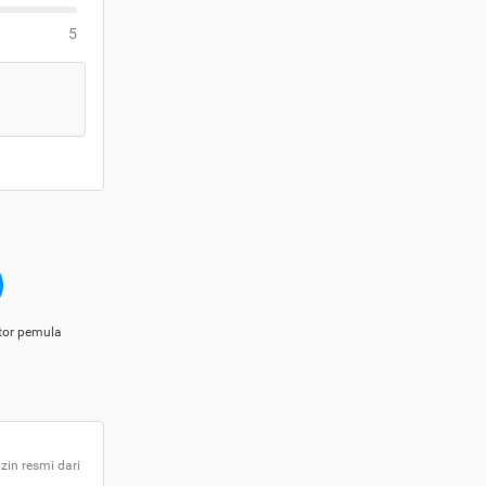
5
tor pemula
zin resmi dari