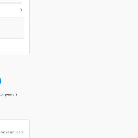
5
tor pemula
zin resmi dari