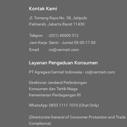
Klik “
maksi
kalan
Kontak Kami
Tungg
Tujua
Setela
Jl. Tomang Raya No. 38, Jatipulo
Pilih
Selai
Tentu
Palmerah, Jakarta Barat 11430
Masu
Rutin
denga
Lalu k
Pastik
invest
Telepon
:
(021) 40000 312
Cek k
Pahami
Jam Kerja
:
Senin - Jumat 09.00-17.00
Klik “
Biay
Cek k
Pilih
Email
:
cs@cermati.com
Perbe
(virtu
Baca selen
dianj
Lakuk
Layanan Pengaduan Konsumen
risik
atau
PT Agregasi Cermat Indonesia
- cs@cermati.com
pera
Direktorat Jenderal Perlindungan
Nah, 
Konsumen dan Tertib Niaga
jawab
Kementerian Perdagangan RI
inves
WhatsApp: 0853 1111 1010 (Chat Only)
kecil,
(Directorate General of Consumer Protection and Trade
Compliance)