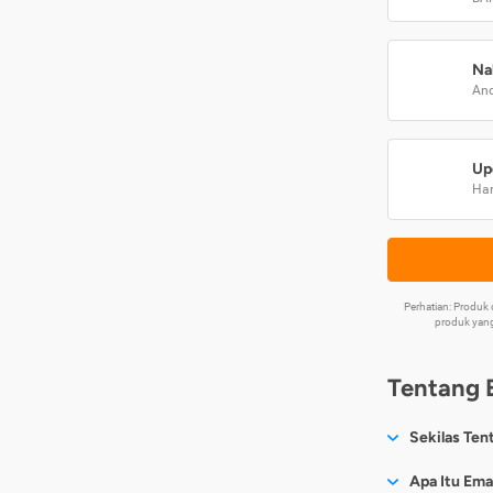
Na
And
Up
Har
Perhatian: Produ
produk yang
Tentang 
Sekilas Ten
Sesuai nama
Apa Itu Ema