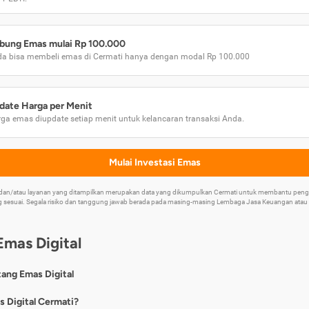
bung Emas mulai Rp 100.000
a bisa membeli emas di Cermati hanya dengan modal Rp 100.000
date Harga per Menit
ga emas diupdate setiap menit untuk kelancaran transaksi Anda.
Mulai Investasi Emas
k dan/atau layanan yang ditampilkan merupakan data yang dikumpulkan Cermati untuk membantu p
 sesuai. Segala risiko dan tanggung jawab berada pada masing-masing Lembaga Jasa Keuangan atau mi
Emas Digital
tang Emas Digital
nya, emas digital merupakan jenis investasi emas 24 karat yang dapat di
s Digital Cermati?