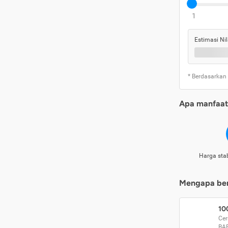
1
Estimasi Nil
* Berdasarkan
Apa manfaat 
Harga stab
Mengapa beri
10
Cer
BA