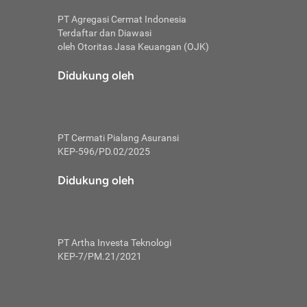
PT Agregasi Cermat Indonesia
Terdaftar dan Diawasi
oleh Otoritas Jasa Keuangan (OJK)
an, berbeda
utama untuk
Didukung oleh
transfer bank
sik, investor
PT Cermati Pialang Asuransi
 terhindar dari
KEP-596/PD.02/2025
yiapkan brankas
a
Didukung oleh
arena tanggung
 Mungkin,
 nominal yang
PT Artha Investa Teknologi
KEP-7/PM.21/2021