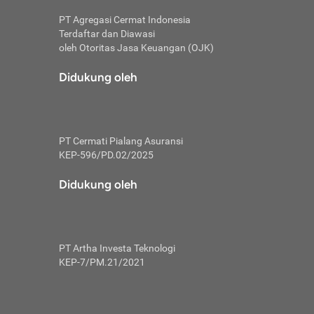
PT Agregasi Cermat Indonesia
Terdaftar dan Diawasi
oleh Otoritas Jasa Keuangan (OJK)
an, berbeda
utama untuk
Didukung oleh
transfer bank
sik, investor
PT Cermati Pialang Asuransi
 terhindar dari
KEP-596/PD.02/2025
yiapkan brankas
a
Didukung oleh
arena tanggung
 Mungkin,
 nominal yang
PT Artha Investa Teknologi
KEP-7/PM.21/2021