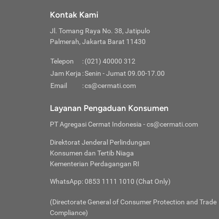
Klik “
maksi
kalan
Kontak Kami
Tungg
Tujua
Setela
Jl. Tomang Raya No. 38, Jatipulo
Pilih
Selai
Tentu
Palmerah, Jakarta Barat 11430
Masu
Rutin
denga
Lalu k
Pastik
invest
Telepon
:
(021) 40000 312
Cek k
Pahami
Jam Kerja
:
Senin - Jumat 09.00-17.00
Klik “
Biay
Cek k
Pilih
Email
:
cs@cermati.com
Perbe
(virtu
Baca selen
dianj
Lakuk
Layanan Pengaduan Konsumen
risik
atau
PT Agregasi Cermat Indonesia
- cs@cermati.com
pera
Direktorat Jenderal Perlindungan
Nah, 
Konsumen dan Tertib Niaga
jawab
Kementerian Perdagangan RI
inves
WhatsApp: 0853 1111 1010 (Chat Only)
kecil,
(Directorate General of Consumer Protection and Trade
Compliance)