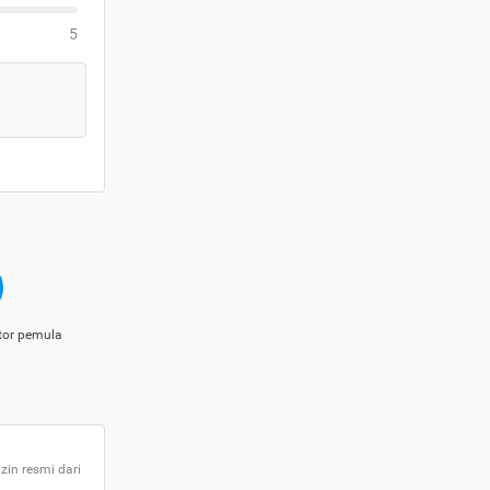
5
tor pemula
zin resmi dari