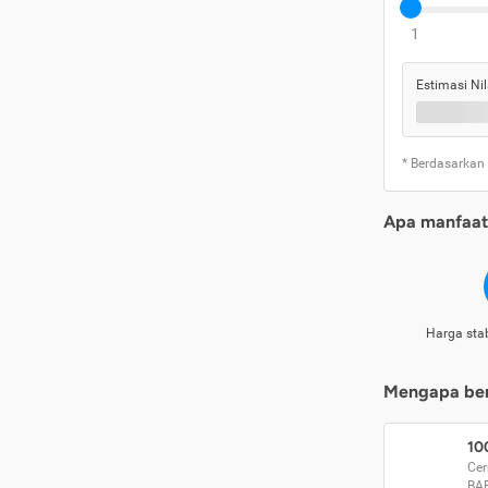
1
Estimasi Nil
* Berdasarkan
Apa manfaat 
Harga stab
Mengapa beri
10
Cer
BA