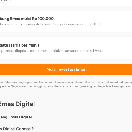
bung Emas mulai Rp 100.000
a bisa membeli emas di Cermati hanya dengan modal Rp 100.000
date Harga per Menit
ga emas diupdate setiap menit untuk kelancaran transaksi Anda.
Mulai Investasi Emas
k dan/atau layanan yang ditampilkan merupakan data yang dikumpulkan Cermati untuk membantu p
 sesuai. Segala risiko dan tanggung jawab berada pada masing-masing Lembaga Jasa Keuangan atau mi
Emas Digital
tang Emas Digital
nya, emas digital merupakan jenis investasi emas 24 karat yang dapat di
s Digital Cermati?