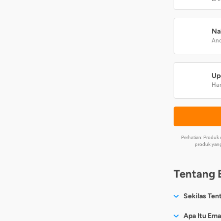
Na
And
Up
Har
Perhatian: Produ
produk yang
Tentang 
Sekilas Ten
Sesuai nama
Apa Itu Ema