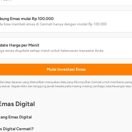
bung Emas mulai Rp 100.000
a bisa membeli emas di Cermati hanya dengan modal Rp 100.000
date Harga per Menit
ga emas diupdate setiap menit untuk kelancaran transaksi Anda.
Mulai Investasi Emas
k dan/atau layanan yang ditampilkan merupakan data yang dikumpulkan Cermati untuk membantu p
 sesuai. Segala risiko dan tanggung jawab berada pada masing-masing Lembaga Jasa Keuangan atau mi
Emas Digital
tang Emas Digital
nya, emas digital merupakan jenis investasi emas 24 karat yang dapat di
s Digital Cermati?