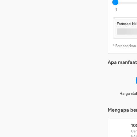
1
Estimasi Nil
* Berdasarkan
Apa manfaat 
Harga stab
Mengapa beri
10
Cer
BA