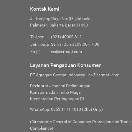
Klik “
maksi
kalan
Kontak Kami
Tungg
Tujua
Setela
Jl. Tomang Raya No. 38, Jatipulo
Pilih
Selai
Tentu
Palmerah, Jakarta Barat 11430
Masu
Rutin
denga
Lalu k
Pastik
invest
Telepon
:
(021) 40000 312
Cek k
Pahami
Jam Kerja
:
Senin - Jumat 09.00-17.00
Klik “
Biay
Cek k
Pilih
Email
:
cs@cermati.com
Perbe
(virtu
Baca selen
dianj
Lakuk
Layanan Pengaduan Konsumen
risik
atau
PT Agregasi Cermat Indonesia
- cs@cermati.com
pera
Direktorat Jenderal Perlindungan
Nah, 
Konsumen dan Tertib Niaga
jawab
Kementerian Perdagangan RI
inves
WhatsApp: 0853 1111 1010 (Chat Only)
kecil,
(Directorate General of Consumer Protection and Trade
Compliance)