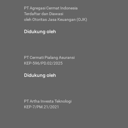
PT Agregasi Cermat Indonesia
Terdaftar dan Diawasi
oleh Otoritas Jasa Keuangan (OJK)
an, berbeda
utama untuk
Didukung oleh
transfer bank
sik, investor
PT Cermati Pialang Asuransi
 terhindar dari
KEP-596/PD.02/2025
yiapkan brankas
a
Didukung oleh
arena tanggung
 Mungkin,
 nominal yang
PT Artha Investa Teknologi
KEP-7/PM.21/2021