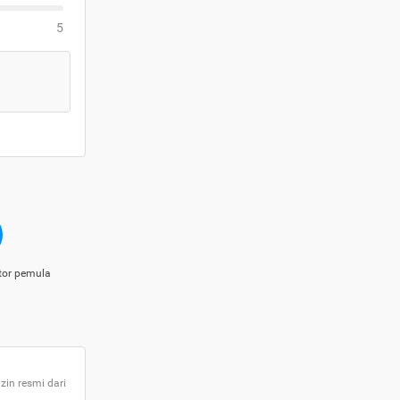
5
tor pemula
zin resmi dari