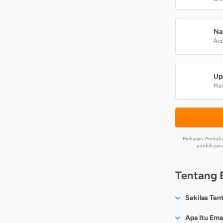
Na
And
Up
Har
Perhatian: Produ
produk yang
Tentang 
Sekilas Ten
Sesuai nama
Apa Itu Ema