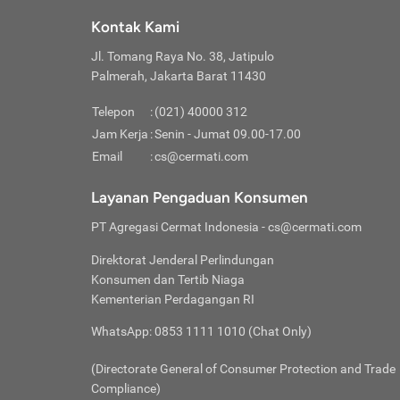
Klik “
maksi
kalan
Kontak Kami
Tungg
Tujua
Setela
Jl. Tomang Raya No. 38, Jatipulo
Pilih
Selai
Tentu
Palmerah, Jakarta Barat 11430
Masu
Rutin
denga
Lalu k
Pastik
invest
Telepon
:
(021) 40000 312
Cek k
Pahami
Jam Kerja
:
Senin - Jumat 09.00-17.00
Klik “
Biay
Cek k
Pilih
Email
:
cs@cermati.com
Perbe
(virtu
Baca selen
dianj
Lakuk
Layanan Pengaduan Konsumen
risik
atau
PT Agregasi Cermat Indonesia
- cs@cermati.com
pera
Direktorat Jenderal Perlindungan
Nah, 
Konsumen dan Tertib Niaga
jawab
Kementerian Perdagangan RI
inves
WhatsApp: 0853 1111 1010 (Chat Only)
kecil,
(Directorate General of Consumer Protection and Trade
Compliance)