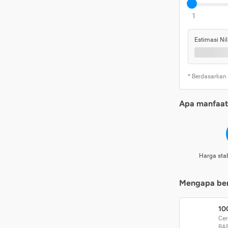
1
Estimasi Nil
* Berdasarkan
Apa manfaat 
Harga stab
Mengapa beri
10
Cer
BA