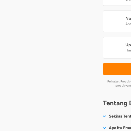
Na
And
Up
Har
Perhatian: Produ
produk yang
Tentang 
Sekilas Ten
Sesuai nama
Apa Itu Ema