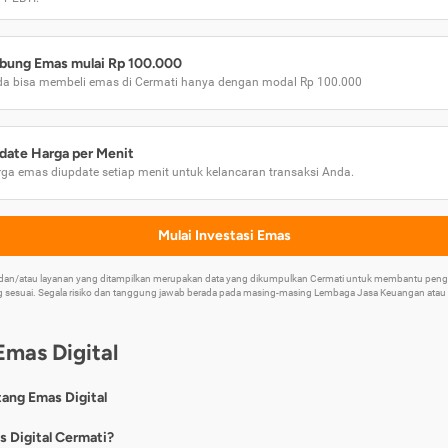
bung Emas mulai Rp 100.000
a bisa membeli emas di Cermati hanya dengan modal Rp 100.000
date Harga per Menit
ga emas diupdate setiap menit untuk kelancaran transaksi Anda.
Mulai Investasi Emas
k dan/atau layanan yang ditampilkan merupakan data yang dikumpulkan Cermati untuk membantu p
 sesuai. Segala risiko dan tanggung jawab berada pada masing-masing Lembaga Jasa Keuangan atau mi
Emas Digital
tang Emas Digital
nya, emas digital merupakan jenis investasi emas 24 karat yang dapat di
s Digital Cermati?