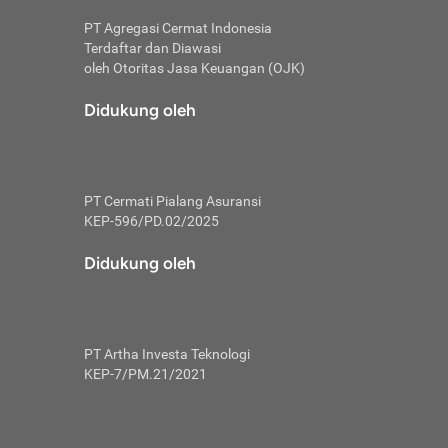
PT Agregasi Cermat Indonesia
Terdaftar dan Diawasi
oleh Otoritas Jasa Keuangan (OJK)
an, berbeda
utama untuk
Didukung oleh
transfer bank
sik, investor
PT Cermati Pialang Asuransi
 terhindar dari
KEP-596/PD.02/2025
yiapkan brankas
a
Didukung oleh
arena tanggung
 Mungkin,
 nominal yang
PT Artha Investa Teknologi
KEP-7/PM.21/2021