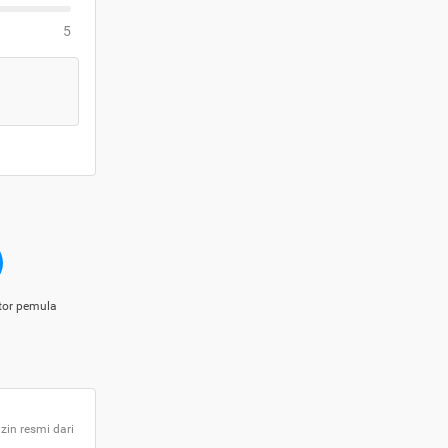
5
tor pemula
zin resmi dari