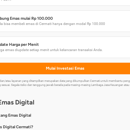
bung Emas mulai Rp 100.000
a bisa membeli emas di Cermati hanya dengan modal Rp 100.000
date Harga per Menit
ga emas diupdate setiap menit untuk kelancaran transaksi Anda.
Mulai Investasi Emas
k dan/atau layanan yang ditampilkan merupakan data yang dikumpulkan Cermati untuk membantu p
 sesuai. Segala risiko dan tanggung jawab berada pada masing-masing Lembaga Jasa Keuangan atau mi
Emas Digital
tang Emas Digital
nya, emas digital merupakan jenis investasi emas 24 karat yang dapat di
s Digital Cermati?