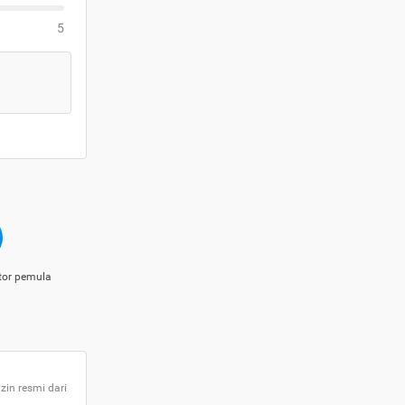
5
tor pemula
zin resmi dari