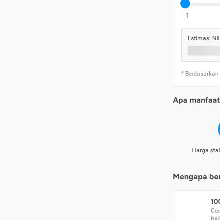
1
Estimasi Nil
* Berdasarkan
Apa manfaat 
Harga stab
Mengapa beri
10
Cer
BA