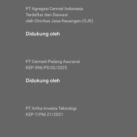
PT Agregasi Cermat Indonesia
Terdaftar dan Diawasi
oleh Otoritas Jasa Keuangan (OJK)
an, berbeda
utama untuk
Didukung oleh
transfer bank
sik, investor
PT Cermati Pialang Asuransi
 terhindar dari
KEP-596/PD.02/2025
yiapkan brankas
a
Didukung oleh
arena tanggung
 Mungkin,
 nominal yang
PT Artha Investa Teknologi
KEP-7/PM.21/2021