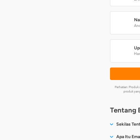
Na
And
Up
Har
Perhatian: Produ
produk yang
Tentang 
Sekilas Ten
Sesuai nama
Apa Itu Ema