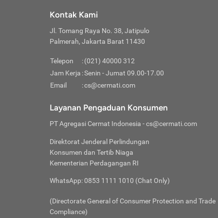
Klik “
maksi
kalan
Kontak Kami
Tungg
Tujua
Setela
Jl. Tomang Raya No. 38, Jatipulo
Pilih
Selai
Tentu
Palmerah, Jakarta Barat 11430
Masu
Rutin
denga
Lalu k
Pastik
invest
Telepon
:
(021) 40000 312
Cek k
Pahami
Jam Kerja
:
Senin - Jumat 09.00-17.00
Klik “
Biay
Cek k
Pilih
Email
:
cs@cermati.com
Perbe
(virtu
Baca selen
dianj
Lakuk
Layanan Pengaduan Konsumen
risik
atau
PT Agregasi Cermat Indonesia
- cs@cermati.com
pera
Direktorat Jenderal Perlindungan
Nah, 
Konsumen dan Tertib Niaga
jawab
Kementerian Perdagangan RI
inves
WhatsApp: 0853 1111 1010 (Chat Only)
kecil,
(Directorate General of Consumer Protection and Trade
Compliance)