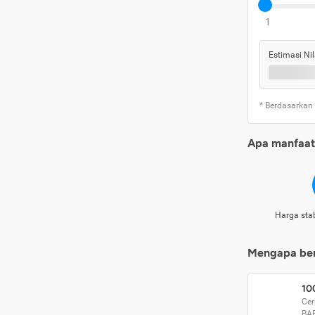
1
Estimasi Nil
* Berdasarkan
Apa manfaat 
Harga stab
Mengapa beri
10
Cer
BA