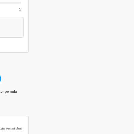
5
tor pemula
zin resmi dari