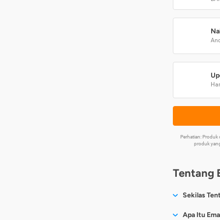
Na
And
Up
Har
Perhatian: Produ
produk yang
Tentang 
Sekilas Ten
Sesuai nama
Apa Itu Ema