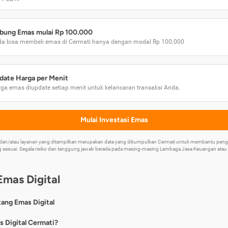
bung Emas mulai Rp 100.000
a bisa membeli emas di Cermati hanya dengan modal Rp 100.000
date Harga per Menit
ga emas diupdate setiap menit untuk kelancaran transaksi Anda.
Mulai Investasi Emas
k dan/atau layanan yang ditampilkan merupakan data yang dikumpulkan Cermati untuk membantu p
 sesuai. Segala risiko dan tanggung jawab berada pada masing-masing Lembaga Jasa Keuangan atau mi
Emas Digital
tang Emas Digital
nya, emas digital merupakan jenis investasi emas 24 karat yang dapat di
s Digital Cermati?