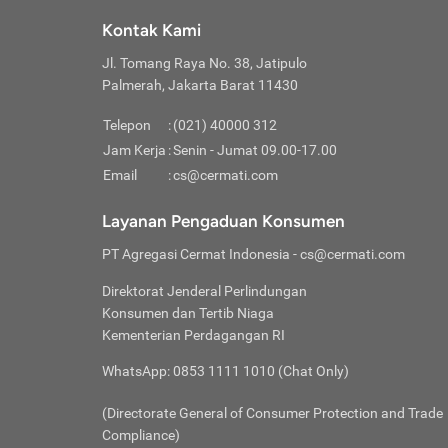
Klik “
maksi
kalan
Kontak Kami
Tungg
Tujua
Setela
Jl. Tomang Raya No. 38, Jatipulo
Pilih
Selai
Tentu
Palmerah, Jakarta Barat 11430
Masu
Rutin
denga
Lalu k
Pastik
invest
Telepon
:
(021) 40000 312
Cek k
Pahami
Jam Kerja
:
Senin - Jumat 09.00-17.00
Klik “
Biay
Cek k
Pilih
Email
:
cs@cermati.com
Perbe
(virtu
Baca selen
dianj
Lakuk
Layanan Pengaduan Konsumen
risik
atau
PT Agregasi Cermat Indonesia
- cs@cermati.com
pera
Direktorat Jenderal Perlindungan
Nah, 
Konsumen dan Tertib Niaga
jawab
Kementerian Perdagangan RI
inves
WhatsApp: 0853 1111 1010 (Chat Only)
kecil,
(Directorate General of Consumer Protection and Trade
Compliance)