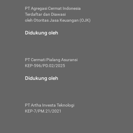
PT Agregasi Cermat Indonesia
Terdaftar dan Diawasi
oleh Otoritas Jasa Keuangan (OJK)
an, berbeda
utama untuk
Didukung oleh
transfer bank
sik, investor
PT Cermati Pialang Asuransi
 terhindar dari
KEP-596/PD.02/2025
yiapkan brankas
a
Didukung oleh
arena tanggung
 Mungkin,
 nominal yang
PT Artha Investa Teknologi
KEP-7/PM.21/2021