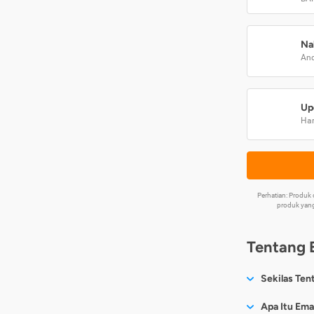
Na
And
Up
Har
Perhatian: Produ
produk yang
Tentang 
Sekilas Ten
Sesuai nama
Apa Itu Ema