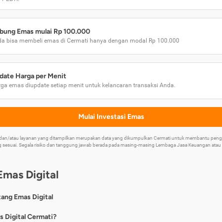
bung Emas mulai Rp 100.000
a bisa membeli emas di Cermati hanya dengan modal Rp 100.000
date Harga per Menit
ga emas diupdate setiap menit untuk kelancaran transaksi Anda.
Mulai Investasi Emas
k dan/atau layanan yang ditampilkan merupakan data yang dikumpulkan Cermati untuk membantu p
 sesuai. Segala risiko dan tanggung jawab berada pada masing-masing Lembaga Jasa Keuangan atau mi
Emas Digital
tang Emas Digital
nya, emas digital merupakan jenis investasi emas 24 karat yang dapat di
s Digital Cermati?