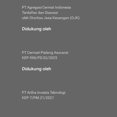
PT Agregasi Cermat Indonesia
Terdaftar dan Diawasi
oleh Otoritas Jasa Keuangan (OJK)
an, berbeda
utama untuk
Didukung oleh
transfer bank
sik, investor
PT Cermati Pialang Asuransi
 terhindar dari
KEP-596/PD.02/2025
yiapkan brankas
a
Didukung oleh
arena tanggung
 Mungkin,
 nominal yang
PT Artha Investa Teknologi
KEP-7/PM.21/2021