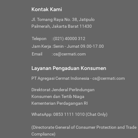
Klik “
maksi
kalan
Kontak Kami
Tungg
Tujua
Setela
Jl. Tomang Raya No. 38, Jatipulo
Pilih
Selai
Tentu
Palmerah, Jakarta Barat 11430
Masu
Rutin
denga
Lalu k
Pastik
invest
Telepon
:
(021) 40000 312
Cek k
Pahami
Jam Kerja
:
Senin - Jumat 09.00-17.00
Klik “
Biay
Cek k
Pilih
Email
:
cs@cermati.com
Perbe
(virtu
Baca selen
dianj
Lakuk
Layanan Pengaduan Konsumen
risik
atau
PT Agregasi Cermat Indonesia
- cs@cermati.com
pera
Direktorat Jenderal Perlindungan
Nah, 
Konsumen dan Tertib Niaga
jawab
Kementerian Perdagangan RI
inves
WhatsApp: 0853 1111 1010 (Chat Only)
kecil,
(Directorate General of Consumer Protection and Trade
Compliance)