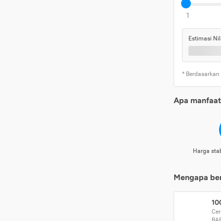
1
Estimasi Nil
* Berdasarkan
Apa manfaat 
Harga stab
Mengapa beri
10
Cer
BA