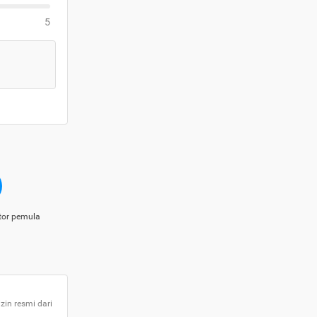
5
tor pemula
zin resmi dari