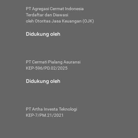
PT Agregasi Cermat Indonesia
Terdaftar dan Diawasi
oleh Otoritas Jasa Keuangan (OJK)
an, berbeda
utama untuk
Didukung oleh
transfer bank
sik, investor
PT Cermati Pialang Asuransi
 terhindar dari
KEP-596/PD.02/2025
yiapkan brankas
a
Didukung oleh
arena tanggung
 Mungkin,
 nominal yang
PT Artha Investa Teknologi
KEP-7/PM.21/2021