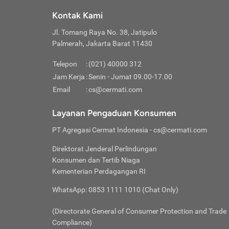
Klik “
maksi
kalan
Kontak Kami
Tungg
Tujua
Setela
Jl. Tomang Raya No. 38, Jatipulo
Pilih
Selai
Tentu
Palmerah, Jakarta Barat 11430
Masu
Rutin
denga
Lalu k
Pastik
invest
Telepon
:
(021) 40000 312
Cek k
Pahami
Jam Kerja
:
Senin - Jumat 09.00-17.00
Klik “
Biay
Cek k
Pilih
Email
:
cs@cermati.com
Perbe
(virtu
Baca selen
dianj
Lakuk
Layanan Pengaduan Konsumen
risik
atau
PT Agregasi Cermat Indonesia
- cs@cermati.com
pera
Direktorat Jenderal Perlindungan
Nah, 
Konsumen dan Tertib Niaga
jawab
Kementerian Perdagangan RI
inves
WhatsApp: 0853 1111 1010 (Chat Only)
kecil,
(Directorate General of Consumer Protection and Trade
Compliance)