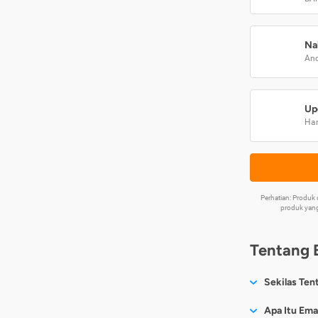
Na
And
Up
Har
Perhatian: Produ
produk yang
Tentang 
Sekilas Ten
Sesuai nama
Apa Itu Ema