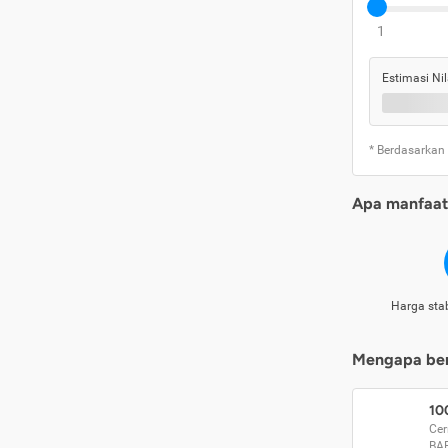
1
Estimasi Nil
* Berdasarkan
Apa manfaat 
Harga stab
Mengapa beri
10
Cer
BA