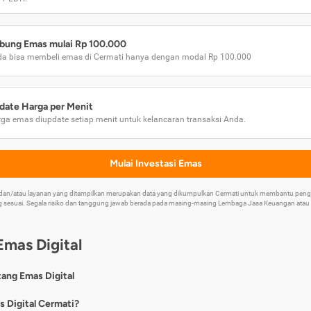
bung Emas mulai Rp 100.000
a bisa membeli emas di Cermati hanya dengan modal Rp 100.000
date Harga per Menit
ga emas diupdate setiap menit untuk kelancaran transaksi Anda.
Mulai Investasi Emas
k dan/atau layanan yang ditampilkan merupakan data yang dikumpulkan Cermati untuk membantu p
 sesuai. Segala risiko dan tanggung jawab berada pada masing-masing Lembaga Jasa Keuangan atau mi
Emas Digital
tang Emas Digital
nya, emas digital merupakan jenis investasi emas 24 karat yang dapat di
s Digital Cermati?