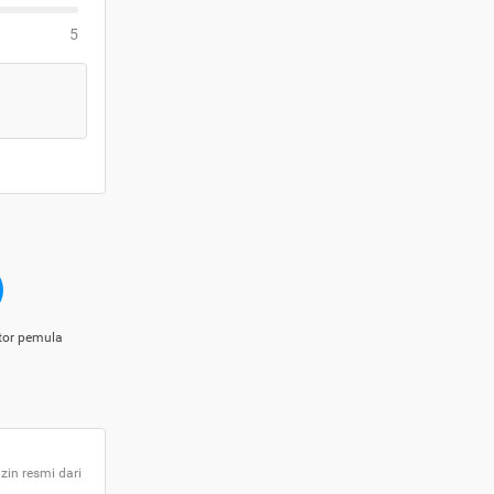
5
tor pemula
zin resmi dari