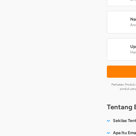
Na
And
Up
Har
Perhatian: Produ
produk yang
Tentang 
Sekilas Ten
Sesuai nama
Apa Itu Ema