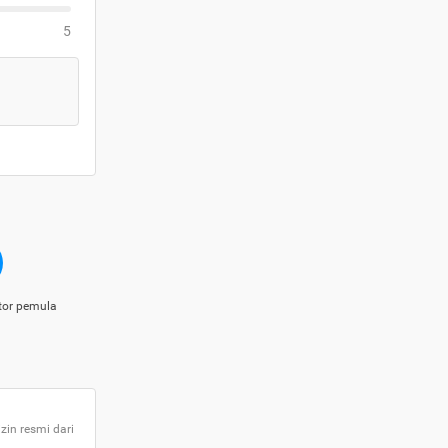
5
tor pemula
zin resmi dari