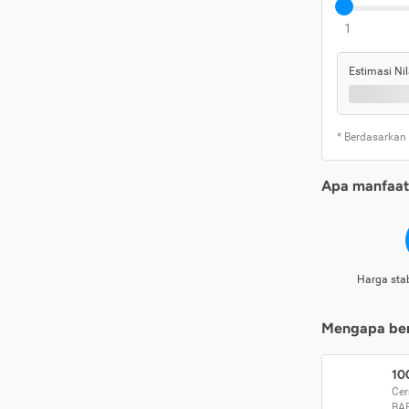
1
Estimasi Nil
* Berdasarkan
Apa manfaat 
Harga stab
Mengapa beri
10
Cer
BA