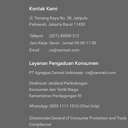
Klik “
maksi
kalan
Kontak Kami
Tungg
Tujua
Setela
Jl. Tomang Raya No. 38, Jatipulo
Pilih
Selai
Tentu
Palmerah, Jakarta Barat 11430
Masu
Rutin
denga
Lalu k
Pastik
invest
Telepon
:
(021) 40000 312
Cek k
Pahami
Jam Kerja
:
Senin - Jumat 09.00-17.00
Klik “
Biay
Cek k
Pilih
Email
:
cs@cermati.com
Perbe
(virtu
Baca selen
dianj
Lakuk
Layanan Pengaduan Konsumen
risik
atau
PT Agregasi Cermat Indonesia
- cs@cermati.com
pera
Direktorat Jenderal Perlindungan
Nah, 
Konsumen dan Tertib Niaga
jawab
Kementerian Perdagangan RI
inves
WhatsApp: 0853 1111 1010 (Chat Only)
kecil,
(Directorate General of Consumer Protection and Trade
Compliance)