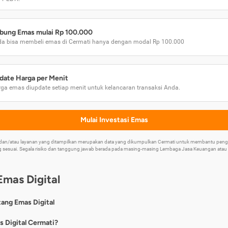
bung Emas mulai Rp 100.000
a bisa membeli emas di Cermati hanya dengan modal Rp 100.000
date Harga per Menit
ga emas diupdate setiap menit untuk kelancaran transaksi Anda.
Mulai Investasi Emas
k dan/atau layanan yang ditampilkan merupakan data yang dikumpulkan Cermati untuk membantu p
 sesuai. Segala risiko dan tanggung jawab berada pada masing-masing Lembaga Jasa Keuangan atau mi
Emas Digital
tang Emas Digital
nya, emas digital merupakan jenis investasi emas 24 karat yang dapat di
s Digital Cermati?