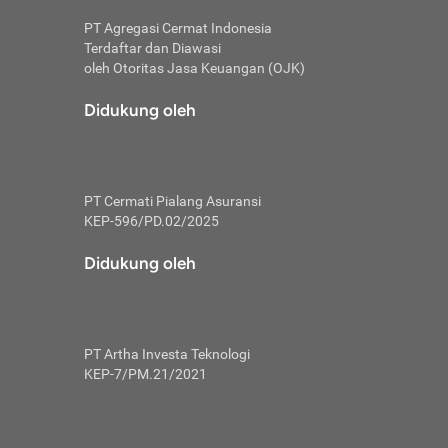
PT Agregasi Cermat Indonesia
Terdaftar dan Diawasi
oleh Otoritas Jasa Keuangan (OJK)
an, berbeda
utama untuk
Didukung oleh
transfer bank
sik, investor
PT Cermati Pialang Asuransi
 terhindar dari
KEP-596/PD.02/2025
yiapkan brankas
a
Didukung oleh
arena tanggung
 Mungkin,
 nominal yang
PT Artha Investa Teknologi
KEP-7/PM.21/2021