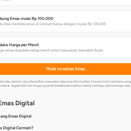
bung Emas mulai Rp 100.000
a bisa membeli emas di Cermati hanya dengan modal Rp 100.000
date Harga per Menit
ga emas diupdate setiap menit untuk kelancaran transaksi Anda.
Mulai Investasi Emas
k dan/atau layanan yang ditampilkan merupakan data yang dikumpulkan Cermati untuk membantu p
 sesuai. Segala risiko dan tanggung jawab berada pada masing-masing Lembaga Jasa Keuangan atau mi
Emas Digital
tang Emas Digital
nya, emas digital merupakan jenis investasi emas 24 karat yang dapat di
s Digital Cermati?