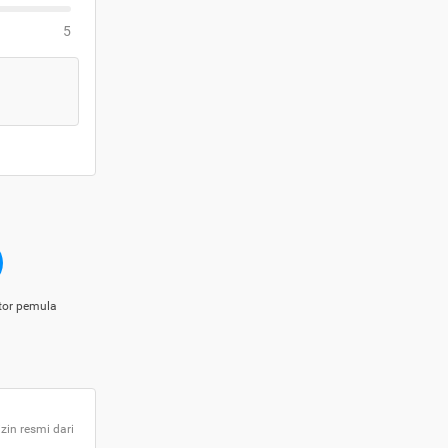
5
tor pemula
zin resmi dari