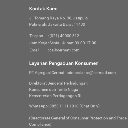
Klik “
maksi
kalan
Kontak Kami
Tungg
Tujua
Setela
Jl. Tomang Raya No. 38, Jatipulo
Pilih
Selai
Tentu
Palmerah, Jakarta Barat 11430
Masu
Rutin
denga
Lalu k
Pastik
invest
Telepon
:
(021) 40000 312
Cek k
Pahami
Jam Kerja
:
Senin - Jumat 09.00-17.00
Klik “
Biay
Cek k
Pilih
Email
:
cs@cermati.com
Perbe
(virtu
Baca selen
dianj
Lakuk
Layanan Pengaduan Konsumen
risik
atau
PT Agregasi Cermat Indonesia
- cs@cermati.com
pera
Direktorat Jenderal Perlindungan
Nah, 
Konsumen dan Tertib Niaga
jawab
Kementerian Perdagangan RI
inves
WhatsApp: 0853 1111 1010 (Chat Only)
kecil,
(Directorate General of Consumer Protection and Trade
Compliance)