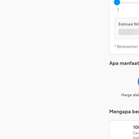
1
Estimasi Nil
* Berdasarkan
Apa manfaat 
Harga stab
Mengapa beri
10
Cer
BA