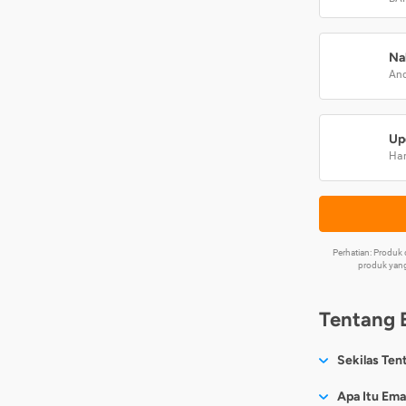
Na
And
Up
Har
Perhatian: Produ
produk yang
Tentang 
Sekilas Ten
Sesuai nama
Apa Itu Ema