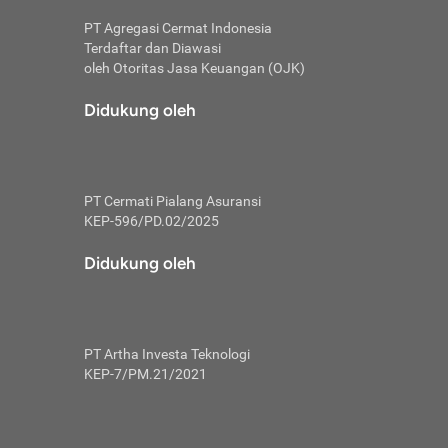
PT Agregasi Cermat Indonesia
Terdaftar dan Diawasi
oleh Otoritas Jasa Keuangan (OJK)
an, berbeda
utama untuk
Didukung oleh
transfer bank
sik, investor
PT Cermati Pialang Asuransi
 terhindar dari
KEP-596/PD.02/2025
yiapkan brankas
a
Didukung oleh
arena tanggung
 Mungkin,
 nominal yang
PT Artha Investa Teknologi
KEP-7/PM.21/2021