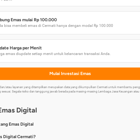
bung Emas mulai Rp 100.000
a bisa membeli emas di Cermati hanya dengan modal Rp 100.000
date Harga per Menit
ga emas diupdate setiap menit untuk kelancaran transaksi Anda.
Mulai Investasi Emas
k dan/atau layanan yang ditampilkan merupakan data yang dikumpulkan Cermati untuk membantu p
 sesuai. Segala risiko dan tanggung jawab berada pada masing-masing Lembaga Jasa Keuangan atau mi
Emas Digital
tang Emas Digital
nya, emas digital merupakan jenis investasi emas 24 karat yang dapat di
s Digital Cermati?