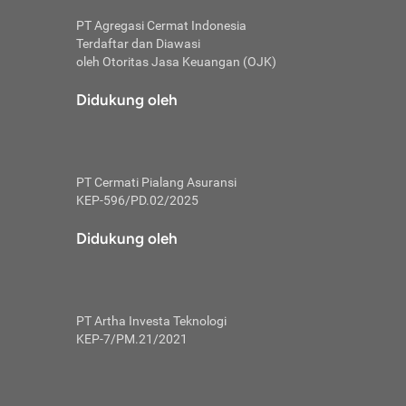
PT Agregasi Cermat Indonesia
Terdaftar dan Diawasi
oleh Otoritas Jasa Keuangan (OJK)
an, berbeda
utama untuk
Didukung oleh
transfer bank
sik, investor
PT Cermati Pialang Asuransi
 terhindar dari
KEP-596/PD.02/2025
yiapkan brankas
a
Didukung oleh
arena tanggung
 Mungkin,
 nominal yang
PT Artha Investa Teknologi
KEP-7/PM.21/2021