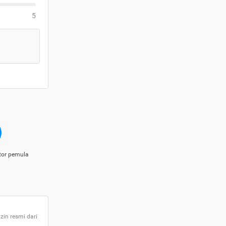
5
tor pemula
zin resmi dari