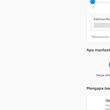
1
Estimasi Nil
* Berdasarkan
Apa manfaat 
Harga stab
Mengapa beri
10
Cer
BA