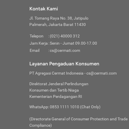
Klik “
maksi
kalan
Kontak Kami
Tungg
Tujua
Setela
Jl. Tomang Raya No. 38, Jatipulo
Pilih
Selai
Tentu
Palmerah, Jakarta Barat 11430
Masu
Rutin
denga
Lalu k
Pastik
invest
Telepon
:
(021) 40000 312
Cek k
Pahami
Jam Kerja
:
Senin - Jumat 09.00-17.00
Klik “
Biay
Cek k
Pilih
Email
:
cs@cermati.com
Perbe
(virtu
Baca selen
dianj
Lakuk
Layanan Pengaduan Konsumen
risik
atau
PT Agregasi Cermat Indonesia
- cs@cermati.com
pera
Direktorat Jenderal Perlindungan
Nah, 
Konsumen dan Tertib Niaga
jawab
Kementerian Perdagangan RI
inves
WhatsApp: 0853 1111 1010 (Chat Only)
kecil,
(Directorate General of Consumer Protection and Trade
Compliance)