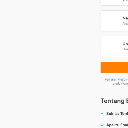
Na
And
Up
Har
Perhatian: Produ
produk yang
Tentang 
Sekilas Ten
Sesuai nama
Apa Itu Ema