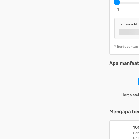
1
Estimasi Nil
* Berdasarkan
Apa manfaat 
Harga stab
Mengapa beri
10
Cer
BA