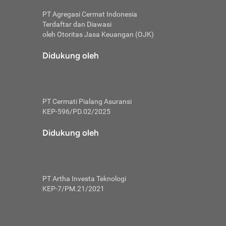
PT Agregasi Cermat Indonesia
Terdaftar dan Diawasi
oleh Otoritas Jasa Keuangan (OJK)
an, berbeda
utama untuk
Didukung oleh
transfer bank
sik, investor
PT Cermati Pialang Asuransi
 terhindar dari
KEP-596/PD.02/2025
yiapkan brankas
a
Didukung oleh
arena tanggung
 Mungkin,
 nominal yang
PT Artha Investa Teknologi
KEP-7/PM.21/2021