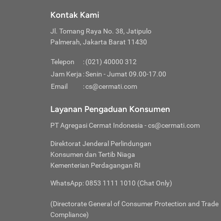
Klik “
maksi
kalan
Kontak Kami
Tungg
Tujua
Setela
Jl. Tomang Raya No. 38, Jatipulo
Pilih
Selai
Tentu
Palmerah, Jakarta Barat 11430
Masu
Rutin
denga
Lalu k
Pastik
invest
Telepon
:
(021) 40000 312
Cek k
Pahami
Jam Kerja
:
Senin - Jumat 09.00-17.00
Klik “
Biay
Cek k
Pilih
Email
:
cs@cermati.com
Perbe
(virtu
Baca selen
dianj
Lakuk
Layanan Pengaduan Konsumen
risik
atau
PT Agregasi Cermat Indonesia
- cs@cermati.com
pera
Direktorat Jenderal Perlindungan
Nah, 
Konsumen dan Tertib Niaga
jawab
Kementerian Perdagangan RI
inves
WhatsApp: 0853 1111 1010 (Chat Only)
kecil,
(Directorate General of Consumer Protection and Trade
Compliance)