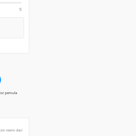
5
tor pemula
zin resmi dari