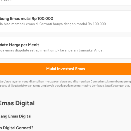
bung Emas mulai Rp 100.000
a bisa membeli emas di Cermati hanya dengan modal Rp 100.000
date Harga per Menit
ga emas diupdate setiap menit untuk kelancaran transaksi Anda.
Mulai Investasi Emas
k dan/atau layanan yang ditampilkan merupakan data yang dikumpulkan Cermati untuk membantu p
 sesuai. Segala risiko dan tanggung jawab berada pada masing-masing Lembaga Jasa Keuangan atau mi
Emas Digital
tang Emas Digital
nya, emas digital merupakan jenis investasi emas 24 karat yang dapat di
s Digital Cermati?