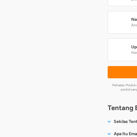
Na
And
Up
Har
Perhatian: Produ
produk yang
Tentang 
Sekilas Ten
Sesuai nama
Apa Itu Ema