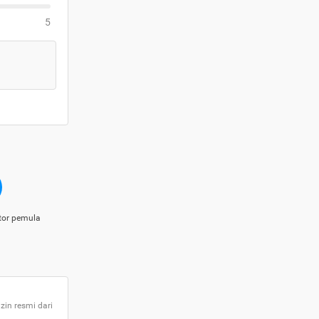
5
tor pemula
zin resmi dari