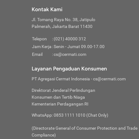
Klik “
maksi
kalan
Kontak Kami
Tungg
Tujua
Setela
Jl. Tomang Raya No. 38, Jatipulo
Pilih
Selai
Tentu
Palmerah, Jakarta Barat 11430
Masu
Rutin
denga
Lalu k
Pastik
invest
Telepon
:
(021) 40000 312
Cek k
Pahami
Jam Kerja
:
Senin - Jumat 09.00-17.00
Klik “
Biay
Cek k
Pilih
Email
:
cs@cermati.com
Perbe
(virtu
Baca selen
dianj
Lakuk
Layanan Pengaduan Konsumen
risik
atau
PT Agregasi Cermat Indonesia
- cs@cermati.com
pera
Direktorat Jenderal Perlindungan
Nah, 
Konsumen dan Tertib Niaga
jawab
Kementerian Perdagangan RI
inves
WhatsApp: 0853 1111 1010 (Chat Only)
kecil,
(Directorate General of Consumer Protection and Trade
Compliance)