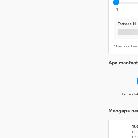
1
Estimasi Nil
* Berdasarkan
Apa manfaat 
Harga stab
Mengapa beri
10
Cer
BA