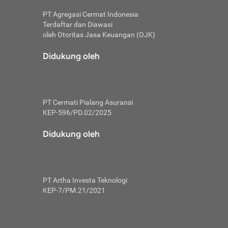
PT Agregasi Cermat Indonesia
Terdaftar dan Diawasi
oleh Otoritas Jasa Keuangan (OJK)
an, berbeda
utama untuk
Didukung oleh
transfer bank
sik, investor
PT Cermati Pialang Asuransi
 terhindar dari
KEP-596/PD.02/2025
yiapkan brankas
a
Didukung oleh
arena tanggung
 Mungkin,
 nominal yang
PT Artha Investa Teknologi
KEP-7/PM.21/2021