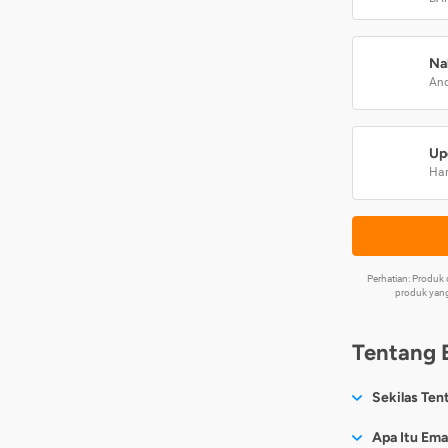
Na
And
Up
Har
Perhatian: Produ
produk yang
Tentang 
Sekilas Ten
Sesuai nama
Apa Itu Ema