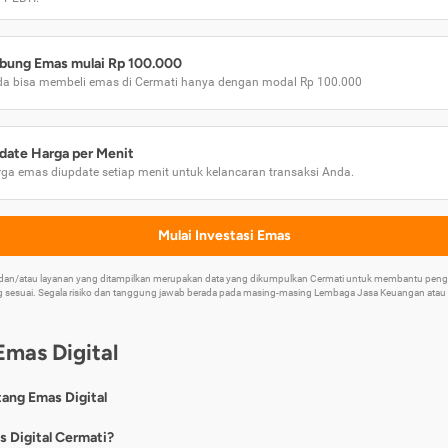
bung Emas mulai Rp 100.000
a bisa membeli emas di Cermati hanya dengan modal Rp 100.000
date Harga per Menit
ga emas diupdate setiap menit untuk kelancaran transaksi Anda.
Mulai Investasi Emas
k dan/atau layanan yang ditampilkan merupakan data yang dikumpulkan Cermati untuk membantu p
 sesuai. Segala risiko dan tanggung jawab berada pada masing-masing Lembaga Jasa Keuangan atau mi
Emas Digital
tang Emas Digital
nya, emas digital merupakan jenis investasi emas 24 karat yang dapat di
s Digital Cermati?