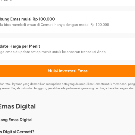
bung Emas mulai Rp 100.000
a bisa membeli emas di Cermati hanya dengan modal Rp 100.000
date Harga per Menit
ga emas diupdate setiap menit untuk kelancaran transaksi Anda.
Mulai Investasi Emas
k dan/atau layanan yang ditampilkan merupakan data yang dikumpulkan Cermati untuk membantu p
 sesuai. Segala risiko dan tanggung jawab berada pada masing-masing Lembaga Jasa Keuangan atau mi
Emas Digital
tang Emas Digital
nya, emas digital merupakan jenis investasi emas 24 karat yang dapat di
s Digital Cermati?