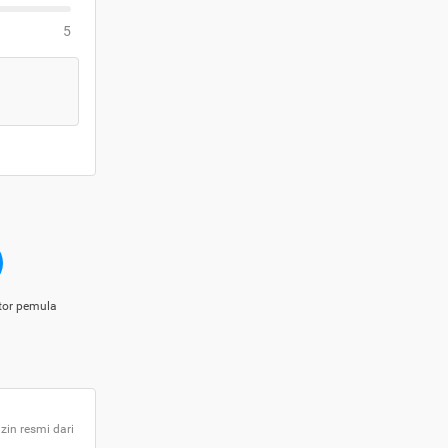
5
tor pemula
zin resmi dari