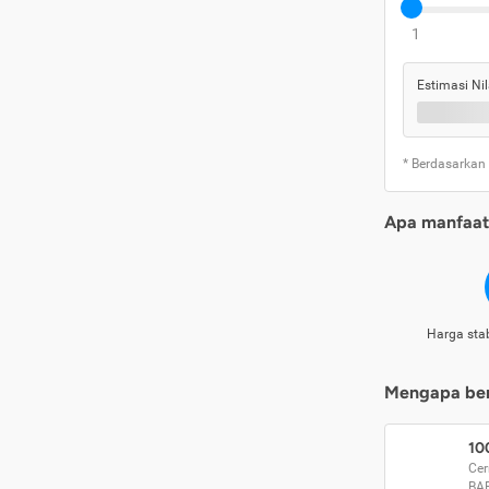
1
Estimasi Nil
* Berdasarkan
Apa manfaat 
Harga stab
Mengapa beri
10
Cer
BA