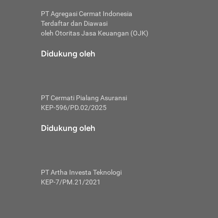
PT Agregasi Cermat Indonesia
Terdaftar dan Diawasi
oleh Otoritas Jasa Keuangan (OJK)
an, berbeda
utama untuk
Didukung oleh
transfer bank
sik, investor
PT Cermati Pialang Asuransi
 terhindar dari
KEP-596/PD.02/2025
yiapkan brankas
a
Didukung oleh
arena tanggung
 Mungkin,
 nominal yang
PT Artha Investa Teknologi
KEP-7/PM.21/2021