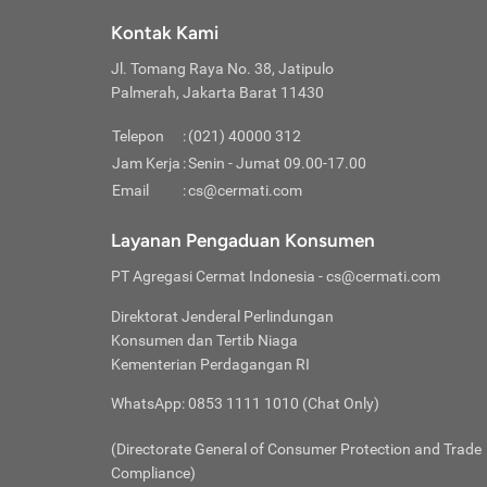
Klik “
maksi
kalan
Kontak Kami
Tungg
Tujua
Setela
Jl. Tomang Raya No. 38, Jatipulo
Pilih
Selai
Tentu
Palmerah, Jakarta Barat 11430
Masu
Rutin
denga
Lalu k
Pastik
invest
Telepon
:
(021) 40000 312
Cek k
Pahami
Jam Kerja
:
Senin - Jumat 09.00-17.00
Klik “
Biay
Cek k
Pilih
Email
:
cs@cermati.com
Perbe
(virtu
Baca selen
dianj
Lakuk
Layanan Pengaduan Konsumen
risik
atau
PT Agregasi Cermat Indonesia
- cs@cermati.com
pera
Direktorat Jenderal Perlindungan
Nah, 
Konsumen dan Tertib Niaga
jawab
Kementerian Perdagangan RI
inves
WhatsApp: 0853 1111 1010 (Chat Only)
kecil,
(Directorate General of Consumer Protection and Trade
Compliance)