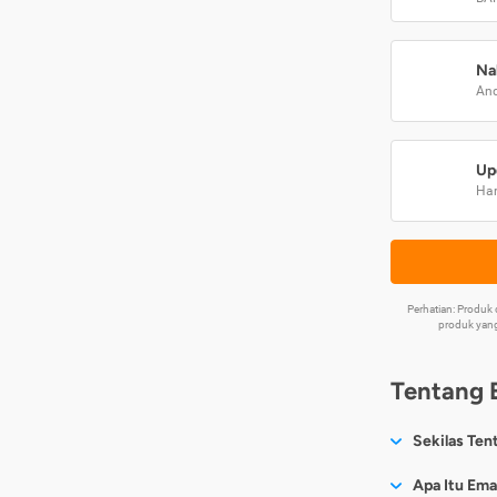
Na
And
Up
Har
Perhatian: Produ
produk yang
Tentang 
Sekilas Ten
Sesuai nama
Apa Itu Ema