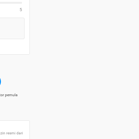
5
tor pemula
zin resmi dari