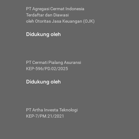
PT Agregasi Cermat Indonesia
Terdaftar dan Diawasi
oleh Otoritas Jasa Keuangan (OJK)
an, berbeda
utama untuk
Didukung oleh
transfer bank
sik, investor
PT Cermati Pialang Asuransi
 terhindar dari
KEP-596/PD.02/2025
yiapkan brankas
a
Didukung oleh
arena tanggung
 Mungkin,
 nominal yang
PT Artha Investa Teknologi
KEP-7/PM.21/2021