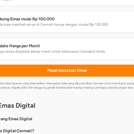
bung Emas mulai Rp 100.000
a bisa membeli emas di Cermati hanya dengan modal Rp 100.000
date Harga per Menit
ga emas diupdate setiap menit untuk kelancaran transaksi Anda.
Mulai Investasi Emas
k dan/atau layanan yang ditampilkan merupakan data yang dikumpulkan Cermati untuk membantu p
 sesuai. Segala risiko dan tanggung jawab berada pada masing-masing Lembaga Jasa Keuangan atau mi
Emas Digital
tang Emas Digital
nya, emas digital merupakan jenis investasi emas 24 karat yang dapat di
s Digital Cermati?