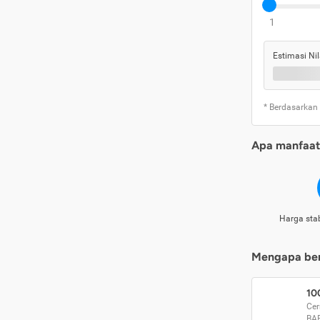
1
Estimasi Nil
* Berdasarkan
Apa manfaat 
Harga stab
Mengapa beri
10
Cer
BA