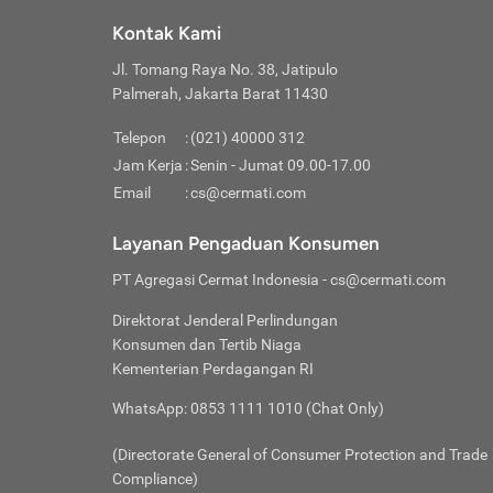
Klik “
maksi
kalan
Kontak Kami
Tungg
Tujua
Setela
Jl. Tomang Raya No. 38, Jatipulo
Pilih
Selai
Tentu
Palmerah, Jakarta Barat 11430
Masu
Rutin
denga
Lalu k
Pastik
invest
Telepon
:
(021) 40000 312
Cek k
Pahami
Jam Kerja
:
Senin - Jumat 09.00-17.00
Klik “
Biay
Cek k
Pilih
Email
:
cs@cermati.com
Perbe
(virtu
Baca selen
dianj
Lakuk
Layanan Pengaduan Konsumen
risik
atau
PT Agregasi Cermat Indonesia
- cs@cermati.com
pera
Direktorat Jenderal Perlindungan
Nah, 
Konsumen dan Tertib Niaga
jawab
Kementerian Perdagangan RI
inves
WhatsApp: 0853 1111 1010 (Chat Only)
kecil,
(Directorate General of Consumer Protection and Trade
Compliance)