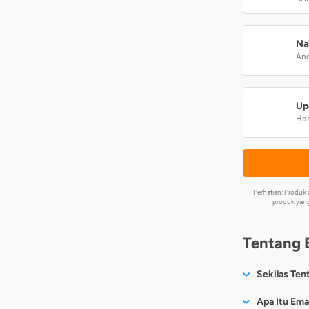
Na
And
Up
Har
Perhatian: Produ
produk yang
Tentang 
Sekilas Ten
Sesuai nama
Apa Itu Ema