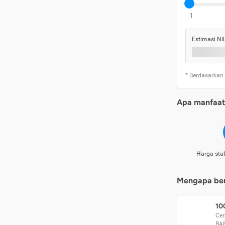
1
Estimasi Nil
* Berdasarkan
Apa manfaat 
Harga stab
Mengapa beri
10
Cer
BA