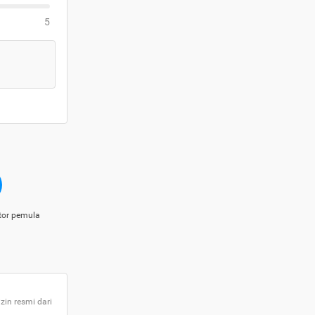
5
tor pemula
zin resmi dari