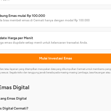
bung Emas mulai Rp 100.000
a bisa membeli emas di Cermati hanya dengan modal Rp 100.000
date Harga per Menit
ga emas diupdate setiap menit untuk kelancaran transaksi Anda.
Mulai Investasi Emas
k dan/atau layanan yang ditampilkan merupakan data yang dikumpulkan Cermati untuk membantu p
 sesuai. Segala risiko dan tanggung jawab berada pada masing-masing Lembaga Jasa Keuangan atau mi
Emas Digital
tang Emas Digital
nya, emas digital merupakan jenis investasi emas 24 karat yang dapat di
s Digital Cermati?