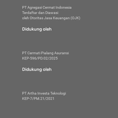
PT Agregasi Cermat Indonesia
Terdaftar dan Diawasi
oleh Otoritas Jasa Keuangan (OJK)
an, berbeda
utama untuk
Didukung oleh
transfer bank
sik, investor
PT Cermati Pialang Asuransi
 terhindar dari
KEP-596/PD.02/2025
yiapkan brankas
a
Didukung oleh
arena tanggung
 Mungkin,
 nominal yang
PT Artha Investa Teknologi
KEP-7/PM.21/2021