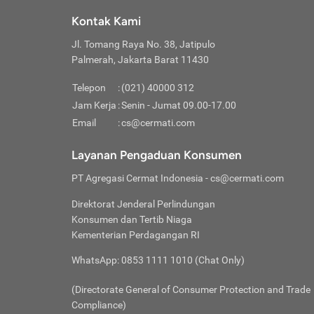
Klik “
maksi
kalan
Kontak Kami
Tungg
Tujua
Setela
Jl. Tomang Raya No. 38, Jatipulo
Pilih
Selai
Tentu
Palmerah, Jakarta Barat 11430
Masu
Rutin
denga
Lalu k
Pastik
invest
Telepon
:
(021) 40000 312
Cek k
Pahami
Jam Kerja
:
Senin - Jumat 09.00-17.00
Klik “
Biay
Cek k
Pilih
Email
:
cs@cermati.com
Perbe
(virtu
Baca selen
dianj
Lakuk
Layanan Pengaduan Konsumen
risik
atau
PT Agregasi Cermat Indonesia
- cs@cermati.com
pera
Direktorat Jenderal Perlindungan
Nah, 
Konsumen dan Tertib Niaga
jawab
Kementerian Perdagangan RI
inves
WhatsApp: 0853 1111 1010 (Chat Only)
kecil,
(Directorate General of Consumer Protection and Trade
Compliance)