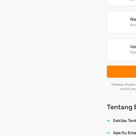
Na
And
Up
Har
Perhatian: Produ
produk yang
Tentang 
Sekilas Ten
Sesuai nama
Apa Itu Ema