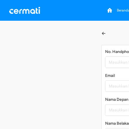
Berand
No. Handph
Email
Nama Depan
Nama Belaka