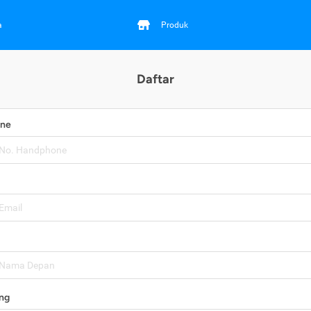
a
Produk
Daftar
one
ng