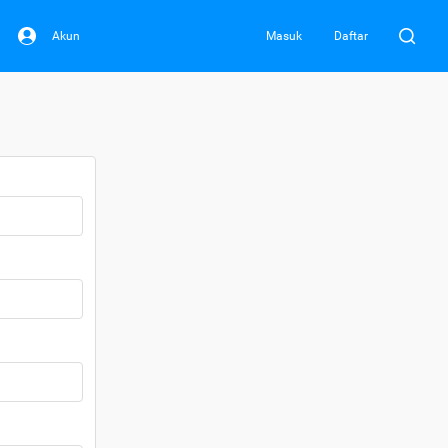
Akun
Masuk
Daftar